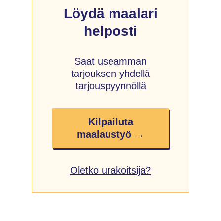
Löydä maalari
helposti
Saat useamman
tarjouksen yhdellä
tarjouspyynnöllä
Kilpailuta
maalaustyö →
Oletko urakoitsija?