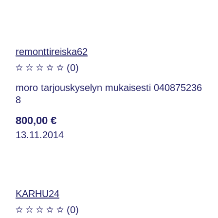
remonttireiska62
(0)
moro tarjouskyselyn mukaisesti 040875236
8
800,00 €
13.11.2014
KARHU24
(0)