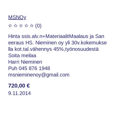
MSNOy
(0)
Hinta ssis.alv.n+MateriaalitMaalaus ja San
eeraus HS. Nieminen oy yli 30v.kokemukse
lla kot.tal.vähennys 45%,työnosuudestä
Soita meilaa
Harri Nieminen
Puh 045 876 1948
msnieminenoy@gmail.com
720,00 €
9.11.2014