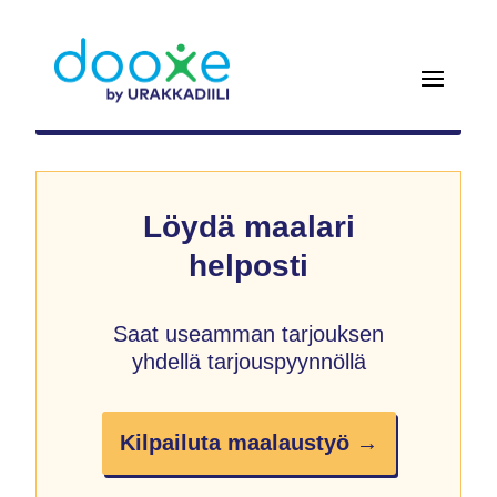
Löydä maalari
helposti
Saat useamman tarjouksen
yhdellä tarjouspyynnöllä
Kilpailuta maalaustyö →