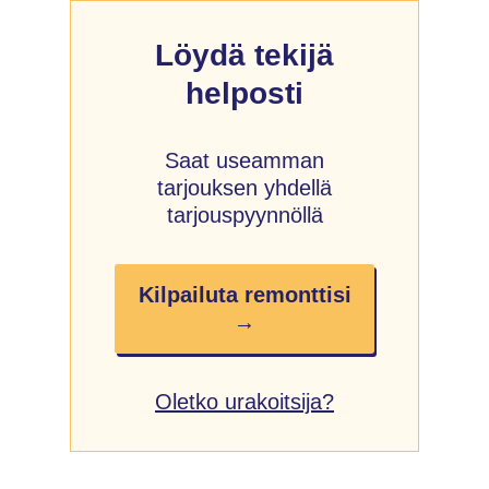
Löydä tekijä
helposti
Saat useamman
tarjouksen yhdellä
tarjouspyynnöllä
Kilpailuta remonttisi
→
Oletko urakoitsija?