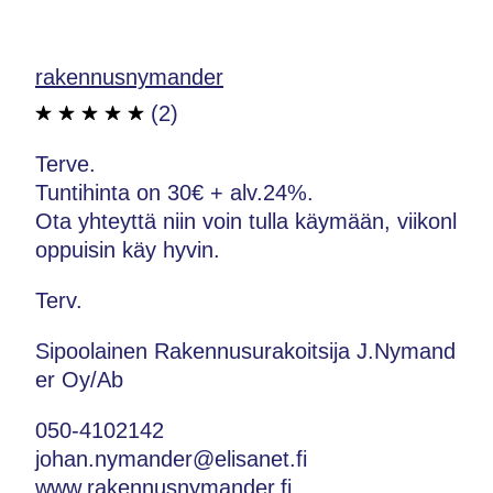
rakennusnymander
(2)
Terve.
Tuntihinta on 30€ + alv.24%.
Ota yhteyttä niin voin tulla käymään, viikonl
oppuisin käy hyvin.
Terv.
Sipoolainen Rakennusurakoitsija J.Nymand
er Oy/Ab
050-4102142
johan.nymander@elisanet.fi
www.rakennusnymander.fi