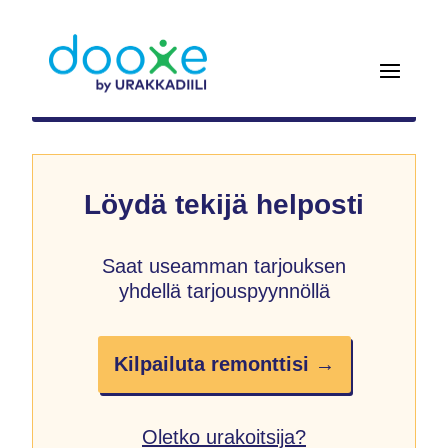
Löydä tekijä helposti
Saat useamman tarjouksen
yhdellä tarjouspyynnöllä
Kilpailuta remonttisi →
Oletko urakoitsija?