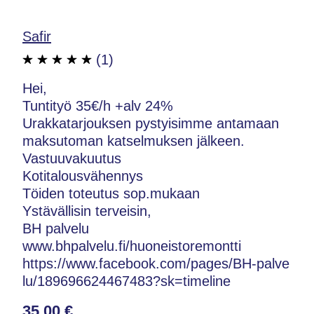
Safir
(1)
Hei,
Tuntityö 35€/h +alv 24%
Urakkatarjouksen pystyisimme antamaan
maksutoman katselmuksen jälkeen.
Vastuuvakuutus
Kotitalousvähennys
Töiden toteutus sop.mukaan
Ystävällisin terveisin,
BH palvelu
www.bhpalvelu.fi/huoneistoremontti
https://www.facebook.com/pages/BH-palve
lu/189696624467483?sk=timeline
35,00 €