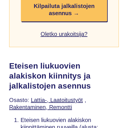
Kilpailuta jalkalistojen
asennus →
Oletko urakoitsija?
Eteisen liukuovien
alakiskon kiinnitys ja
jalkalistojen asennus
Osasto:
Lattia-, Laatoitustyöt
,
Rakentaminen, Remontti
Eteisen liukuovien alakiskon
kiinnittäminen ruuveilla (alusta: