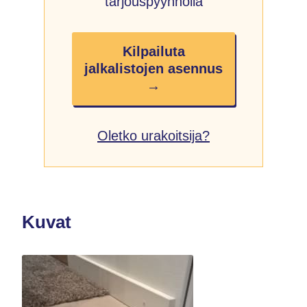
tarjouspyynnöllä
Kilpailuta
jalkalistojen asennus
→
Oletko urakoitsija?
Kuvat