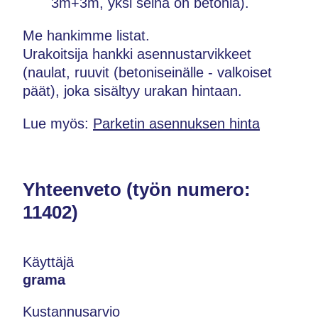
3m+3m, yksi seinä on betonia).
Me hankimme listat.
Urakoitsija hankki asennustarvikkeet
(naulat, ruuvit (betoniseinälle - valkoiset
päät), joka sisältyy urakan hintaan.
Lue myös:
Parketin asennuksen hinta
Yhteenveto (työn numero:
11402)
Käyttäjä
grama
Kustannusarvio