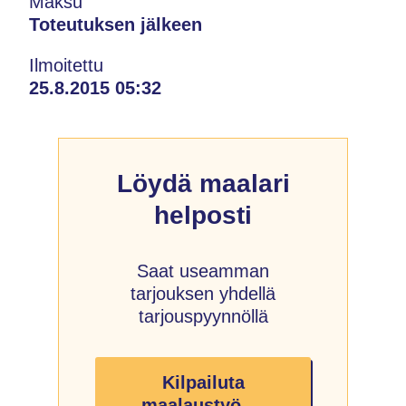
Maksu
Toteutuksen jälkeen
Ilmoitettu
25.8.2015 05:32
Löydä maalari
helposti
Saat useamman
tarjouksen yhdellä
tarjouspyynnöllä
Kilpailuta
maalaustyö →