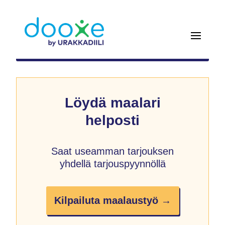
Löydä maalari
helposti
Saat useamman tarjouksen
yhdellä tarjouspyynnöllä
Kilpailuta maalaustyö →