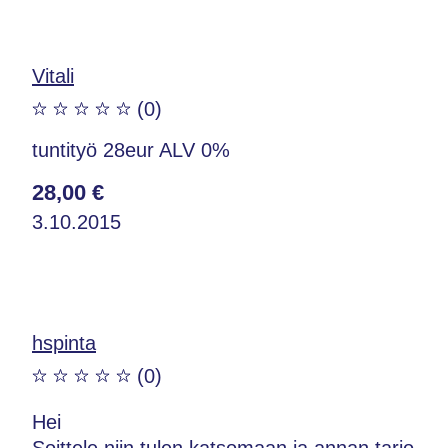
Vitali
(0)
tuntityö 28eur ALV 0%
28,00 €
3.10.2015
hspinta
(0)
Hei
Soittele niin tulen katsomaan ja annan tarjo