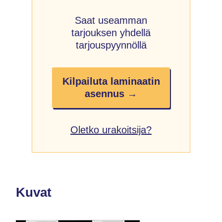
Saat useamman
tarjouksen yhdellä
tarjouspyynnöllä
Kilpailuta laminaatin
asennus →
Oletko urakoitsija?
Kuvat