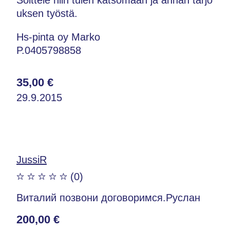
uksen työstä.
Hs-pinta oy Marko
P.0405798858
35,00 €
29.9.2015
JussiR
(0)
Виталий позвони договоримся.Руслан
200,00 €