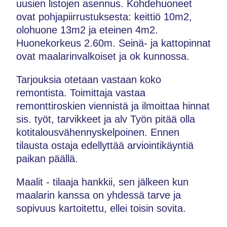
uusien listojen asennus. Kohdehuoneet
ovat pohjapiirrustuksesta: keittiö 10m2,
olohuone 13m2 ja eteinen 4m2.
Huonekorkeus 2.60m. Seinä- ja kattopinnat
ovat maalarinvalkoiset ja ok kunnossa.
Tarjouksia otetaan vastaan koko
remontista. Toimittaja vastaa
remonttiroskien viennistä ja ilmoittaa hinnat
sis. työt, tarvikkeet ja alv Työn pitää olla
kotitalousvähennyskelpoinen. Ennen
tilausta ostaja edellyttää arviointikäyntiä
paikan päällä.
Maalit - tilaaja hankkii, sen jälkeen kun
maalarin kanssa on yhdessä tarve ja
sopivuus kartoitettu, ellei toisin sovita.