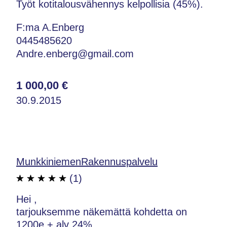
Työt kotitalousvähennys kelpollisia (45%).
F:ma A.Enberg
0445485620
Andre.enberg@gmail.com
1 000,00 €
30.9.2015
MunkkiniemenRakennuspalvelu
(1)
Hei ,
tarjouksemme näkemättä kohdetta on
1200e + alv 24%.