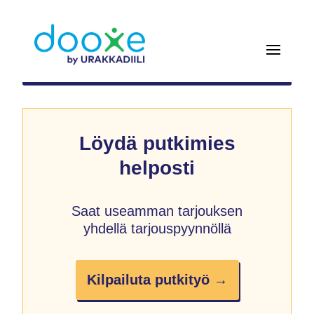
Löydä putkimies
helposti
Saat useamman tarjouksen
yhdellä tarjouspyynnöllä
Kilpailuta putkityö →