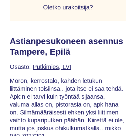
Oletko urakoitsija?
Astianpesukoneen asennus
Tampere, Epilä
Osasto:
Putkimies, LVI
Moron, kerrostalo, kahden letukun
liittäminen toisiinsa.. jota itse ei saa tehdä.
Apk:n ei tarvi kuin työntää sijaansa,
valuma-allas on, pistorasia on, apk hana
on. Silmämääräisesti ehken yksi liittimen
vaihto kupariputken päähän. Kiirettä ei ole,
mutta jos joskus ohikulkumatkalla.. mikko
040 7027291