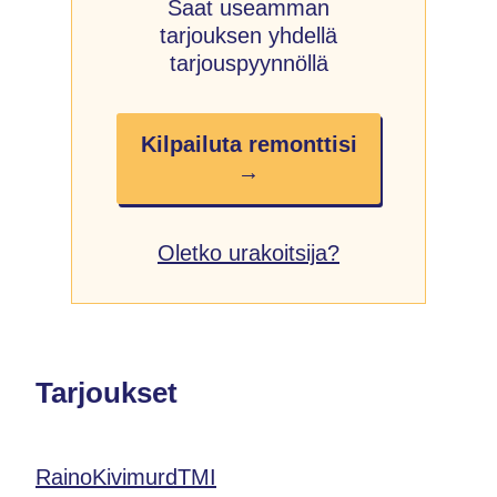
Saat useamman
tarjouksen yhdellä
tarjouspyynnöllä
Kilpailuta remonttisi
→
Oletko urakoitsija?
Tarjoukset
RainoKivimurdTMI