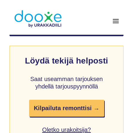
Löydä tekijä helposti
Saat useamman tarjouksen
yhdellä tarjouspyynnöllä
Kilpailuta remonttisi →
Oletko urakoitsija?