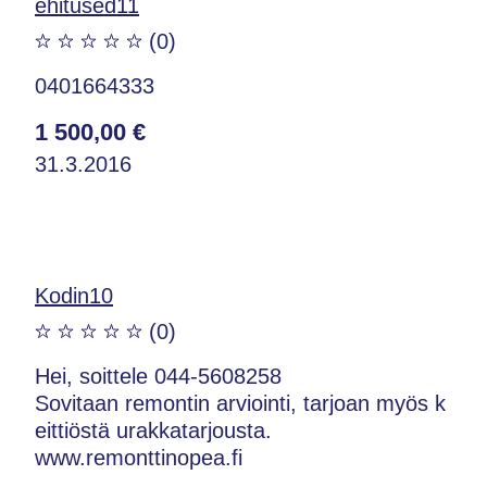
ehitused11
(0)
0401664333
1 500,00 €
31.3.2016
Kodin10
(0)
Hei, soittele 044-5608258
Sovitaan remontin arviointi, tarjoan myös k
eittiöstä urakkatarjousta.
www.remonttinopea.fi