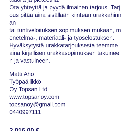
Ota yhteyttä ja pyydä ilmainen tarjous. Tarj
ous pitää aina sisällään kiinteän urakkahinn
an
tai tuntiveloituksen sopimuksen mukaan, m
enetelmä-, materiaali- ja työselostuksen.
Hyväksytystä urakkatarjouksesta teemme
aina kirjallisen urakkasopimuksen takuinee
n ja vastuineen.
Matti Aho
Työpäällikkö
Oy Topsan Ltd.
www.topsanoy.com
topsanoy@gmail.com
0440997111
2 016,00 €