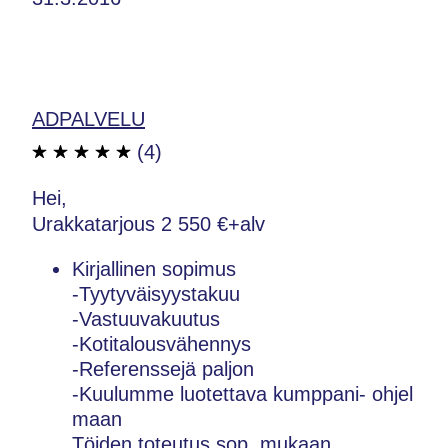
ADPALVELU
(4)
Hei,
Urakkatarjous 2 550 €+alv
Kirjallinen sopimus
-Tyytyväisyystakuu
-Vastuuvakuutus
-Kotitalousvähennys
-Referenssejä paljon
-Kuulumme luotettava kumppani- ohjel
maan
Töiden toteutus sop. mukaan