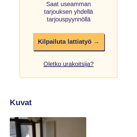
Saat useamman
tarjouksen yhdellä
tarjouspyynnöllä
Kilpailuta lattiatyö →
Oletko urakoitsija?
Kuvat