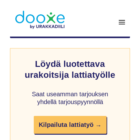
Löydä luotettava
urakoitsija lattiatyölle
Saat useamman tarjouksen
yhdellä tarjouspyynnöllä
Kilpailuta lattiatyö →