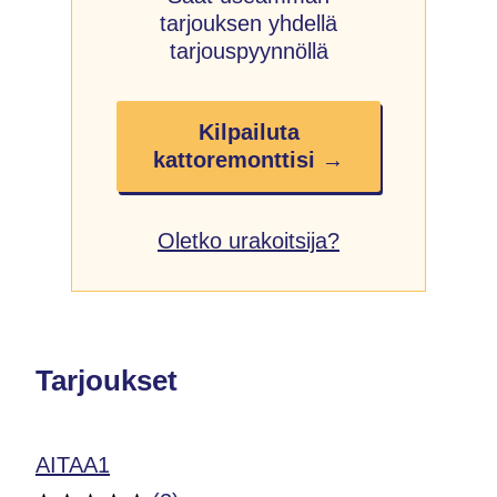
tarjouksen yhdellä
tarjouspyynnöllä
Kilpailuta
kattoremonttisi →
Oletko urakoitsija?
Tarjoukset
AITAA1