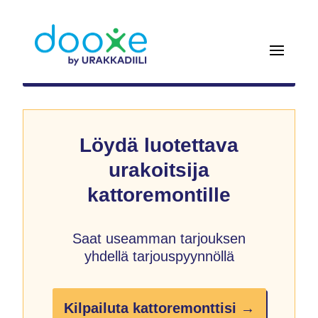
Löydä luotettava
urakoitsija
kattoremontille
Saat useamman tarjouksen
yhdellä tarjouspyynnöllä
Kilpailuta kattoremonttisi →