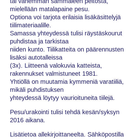
tai vähemmän sammaleen peitosta,
mielellään matalapaine pesu.
Optiona voi tarjota erilaisia lisäkäsittelyjä
tiilimateriaalille.
Samassa yhteydessä tulisi räystäskourut
puhdistaa ja tarkistaa
niiden kunto. Tiilikatteita on päärennusten
lisäksi autotalleissa
(3x). Liitteenä valokuvia katteista,
rakennukset valmistuneet 1981.
Yhtiöllä on muutamia kymmeniä varatiiliä,
mikäli puhdistuksen
yhteydessä löytyy vaurioituneita tiilejä.
Pesu/urakointi tulisi tehdä kesän/syksyn
2016 aikana.
Lisätietoa allekirjoittaneelta. Sähköpostilla