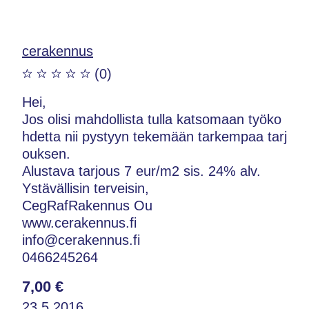
cerakennus
(0)
Hei,
Jos olisi mahdollista tulla katsomaan työko
hdetta nii pystyyn tekemään tarkempaa tarj
ouksen.
Alustava tarjous 7 eur/m2 sis. 24% alv.
Ystävällisin terveisin,
CegRafRakennus Ou
www.cerakennus.fi
info@cerakennus.fi
0466245264
7,00 €
23.5.2016