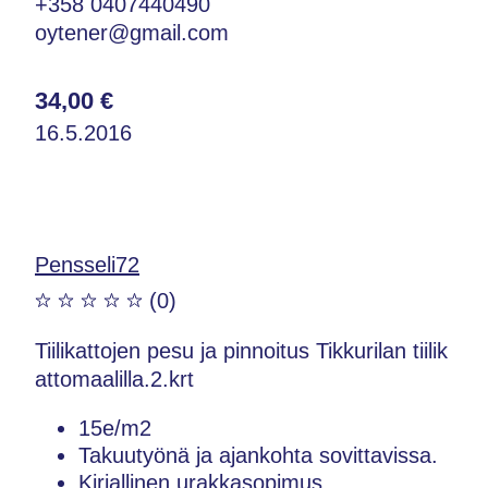
+358 0407440490
oytener@gmail.com
34,00 €
16.5.2016
Pensseli72
(0)
Tiilikattojen pesu ja pinnoitus Tikkurilan tiilik
attomaalilla.2.krt
15e/m2
Takuutyönä ja ajankohta sovittavissa.
Kirjallinen urakkasopimus