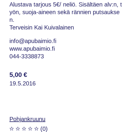
Alustava tarjous 5€/ neliö. Sisältäen alv:n, t
yön, suoja-aineen sekä rännien putsaukse
n.
Terveisin Kai Kuivalainen
info@apubaimio.fi
www.apubaimio.fi
044-3338873
5,00 €
19.5.2016
Pohjankruunu
(0)