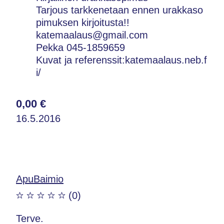
Tarjous tarkkenetaan ennen urakkaso
pimuksen kirjoitusta!!
katemaalaus@gmail.com
Pekka 045-1859659
Kuvat ja referenssit:katemaalaus.neb.f
i/
0,00 €
16.5.2016
ApuBaimio
(0)
Terve.