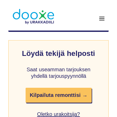
Löydä tekijä helposti
Saat useamman tarjouksen
yhdellä tarjouspyynnöllä
Kilpailuta remonttisi →
Oletko urakoitsija?