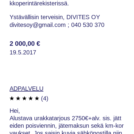
kkoperintärekisterissä.
Ystävällisin terveisin, DIVITES OY
divitesoy@gmail.com ; 040 530 370
2 000,00 €
19.5.2017
ADPALVELU
(4)
Hei,
Alustava urakkatarjous 2750€+alv. sis. jätt
eiden poisviennin, jätemaksun sekä km-kor
vaukset. Jos saisin kuvia sähköpostilla niin