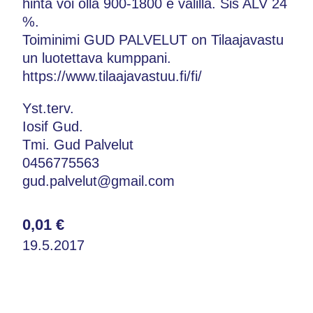
hinta voi olla 900-1800 e välillä. Sis ALV 24
%.
Toiminimi GUD PALVELUT on Tilaajavastu
un luotettava kumppani.
https://www.tilaajavastuu.fi/fi/
Yst.terv.
Iosif Gud.
Tmi. Gud Palvelut
0456775563
gud.palvelut@gmail.com
0,01 €
19.5.2017