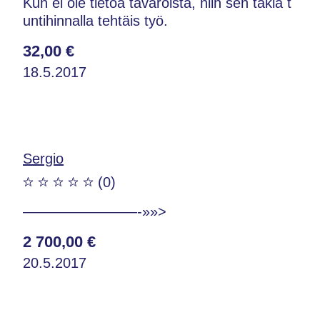
Kun ei ole tietoa tavaroista, niin sen takia t
untihinnalla tehtäis työ.
32,00 €
18.5.2017
Sergio
(0)
————————-»»>
2 700,00 €
20.5.2017