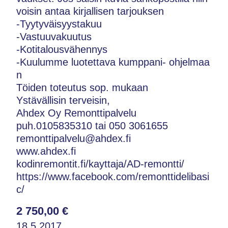
voisin antaa kirjallisen tarjouksen
-Tyytyväisyystakuu
-Vastuuvakuutus
-Kotitalousvähennys
-Kuulumme luotettava kumppani- ohjelmaa
n
Töiden toteutus sop. mukaan
Ystävällisin terveisin,
Ahdex Oy Remonttipalvelu
puh.0105835310 tai 050 3061655
remonttipalvelu@ahdex.fi
www.ahdex.fi
kodinremontit.fi/kayttaja/AD-remontti/
https://www.facebook.com/remonttidelibasi
c/
2 750,00 €
18.5.2017