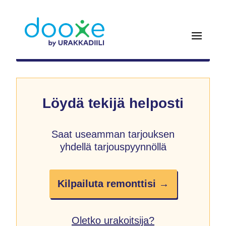
Löydä tekijä helposti
Saat useamman tarjouksen
yhdellä tarjouspyynnöllä
Kilpailuta remonttisi →
Oletko urakoitsija?