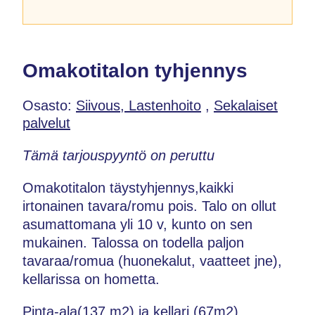
Omakotitalon tyhjennys
Osasto:
Siivous, Lastenhoito
,
Sekalaiset
palvelut
Tämä tarjouspyyntö on peruttu
Omakotitalon täystyhjennys,kaikki
irtonainen tavara/romu pois. Talo on ollut
asumattomana yli 10 v, kunto on sen
mukainen. Talossa on todella paljon
tavaraa/romua (huonekalut, vaatteet jne),
kellarissa on hometta.
Pinta-ala(137 m2) ja kellari (67m2).