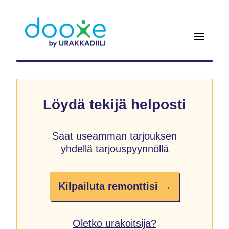
Löydä tekijä helposti
Saat useamman tarjouksen
yhdellä tarjouspyynnöllä
Kilpailuta remonttisi →
Oletko urakoitsija?