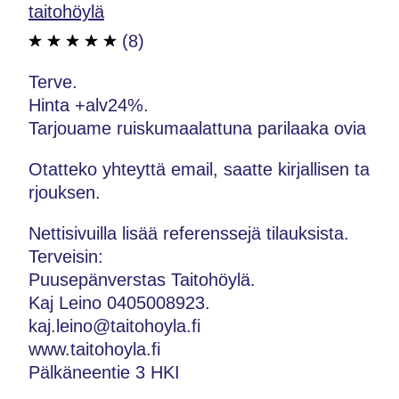
taitohöylä
(8)
Terve.
Hinta +alv24%.
Tarjouame ruiskumaalattuna parilaaka ovia
Otatteko yhteyttä email, saatte kirjallisen ta
rjouksen.
Nettisivuilla lisää referenssejä tilauksista.
Terveisin:
Puusepänverstas Taitohöylä.
Kaj Leino 0405008923.
kaj.leino@taitohoyla.fi
www.taitohoyla.fi
Pälkäneentie 3 HKI