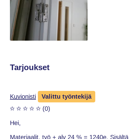
Tarjoukset
Kuvionisti
Valittu työntekijä
(0)
Hei,
Materiaalit, työ + alv 24 % = 1240e. Sisältä