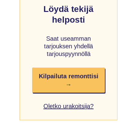
Löydä tekijä
helposti
Saat useamman
tarjouksen yhdellä
tarjouspyynnöllä
Kilpailuta remonttisi
→
Oletko urakoitsija?