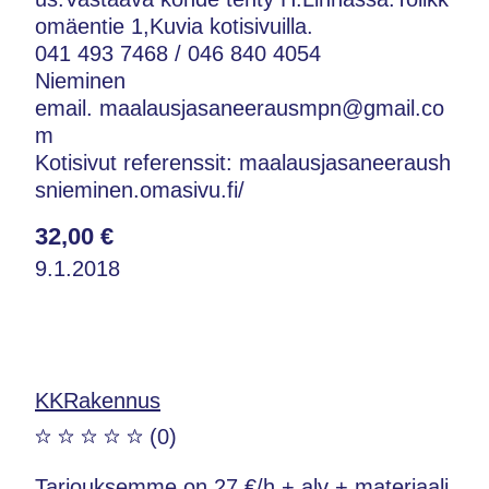
omäentie 1,Kuvia kotisivuilla.
041 493 7468 / 046 840 4054
Nieminen
email. maalausjasaneerausmpn@gmail.co
m
Kotisivut referenssit: maalausjasaneeraush
snieminen.omasivu.fi/
32,00 €
9.1.2018
KKRakennus
(0)
Tarjouksemme on 27 €/h + alv + materiaali