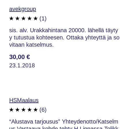
avekgroup
(1)
sis. alv. Urakkahintana 20000. lähellä täyty
y tutustua kohteesen. Ottaka yhteyttä ja so
vitaan katselmus.
30,00 €
23.1.2018
HSMaalaus
(6)
“Alustava tarjousus” Yhteydenotto/Katselm
us.Vastaava kohde tehty H.Linnassa.Tolikk