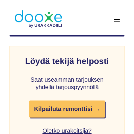
Löydä tekijä helposti
Saat useamman tarjouksen
yhdellä tarjouspyynnöllä
Kilpailuta remonttisi →
Oletko urakoitsija?