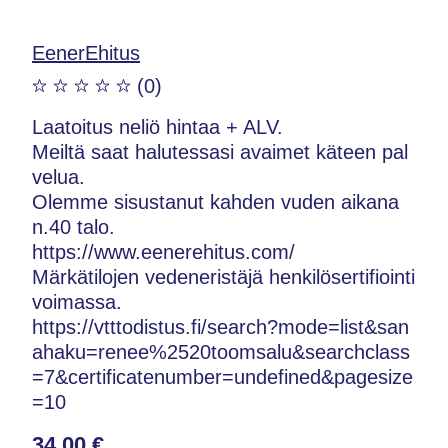
EenerEhitus
(0)
Laatoitus neliö hintaa + ALV.
Meiltä saat halutessasi avaimet käteen pal
velua.
Olemme sisustanut kahden vuden aikana
n.40 talo.
https://www.eenerehitus.com/
Märkätilojen vedeneristäjä henkilösertifiointi
voimassa.
https://vtttodistus.fi/search?mode=list&san
ahaku=renee%2520toomsalu&searchclass
=7&certificatenumber=undefined&pagesize
=10
34,00 €