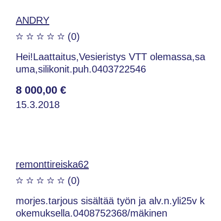
ANDRY
(0)
Hei!Laattaitus,Vesieristys VTT olemassa,sa
uma,silikonit.puh.0403722546
8 000,00 €
15.3.2018
remonttireiska62
(0)
morjes.tarjous sisältää työn ja alv.n.yli25v k
okemuksella.0408752368/mäkinen