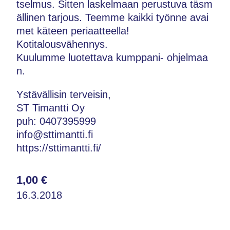
tselmus. Sitten laskelmaan perustuva täsm
ällinen tarjous. Teemme kaikki työnne avai
met käteen periaatteella!
Kotitalousvähennys.
Kuulumme luotettava kumppani- ohjelmaa
n.
Ystävällisin terveisin,
ST Timantti Oy
puh: 0407395999
info@sttimantti.fi
https://sttimantti.fi/
1,00 €
16.3.2018