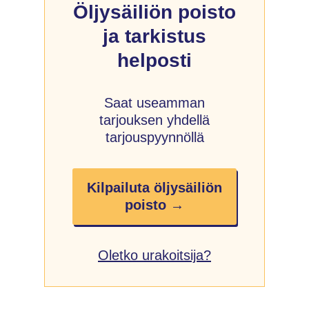
Öljysäiliön poisto
ja tarkistus
helposti
Saat useamman
tarjouksen yhdellä
tarjouspyynnöllä
Kilpailuta öljysäiliön
poisto →
Oletko urakoitsija?