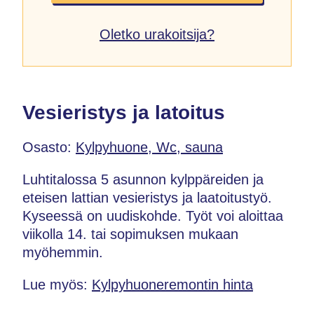
Oletko urakoitsija?
Vesieristys ja latoitus
Osasto:
Kylpyhuone, Wc, sauna
Luhtitalossa 5 asunnon kylppäreiden ja
eteisen lattian vesieristys ja laatoitustyö.
Kyseessä on uudiskohde. Työt voi aloittaa
viikolla 14. tai sopimuksen mukaan
myöhemmin.
Lue myös:
Kylpyhuoneremontin hinta