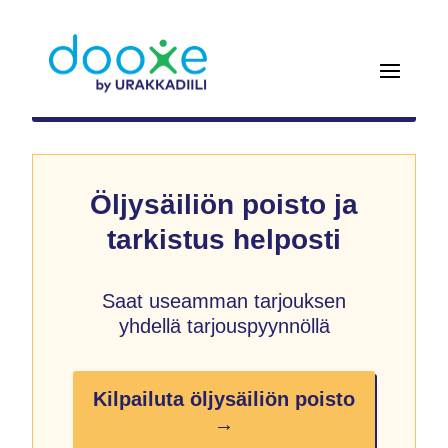
Öljysäiliön poisto ja
tarkistus helposti
Saat useamman tarjouksen
yhdellä tarjouspyynnöllä
Kilpailuta öljysäiliön poisto
→