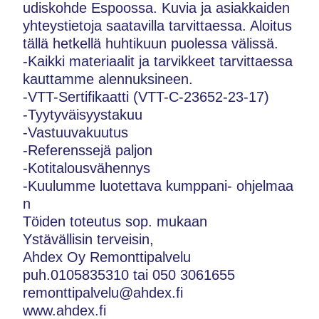
udiskohde Espoossa. Kuvia ja asiakkaiden
yhteystietoja saatavilla tarvittaessa. Aloitus
tällä hetkellä huhtikuun puolessa välissä.
-Kaikki materiaalit ja tarvikkeet tarvittaessa
kauttamme alennuksineen.
-VTT-Sertifikaatti (VTT-C-23652-23-17)
-Tyytyväisyystakuu
-Vastuuvakuutus
-Referenssejä paljon
-Kotitalousvähennys
-Kuulumme luotettava kumppani- ohjelmaa
n
Töiden toteutus sop. mukaan
Ystävällisin terveisin,
Ahdex Oy Remonttipalvelu
puh.0105835310 tai 050 3061655
remonttipalvelu@ahdex.fi
www.ahdex.fi