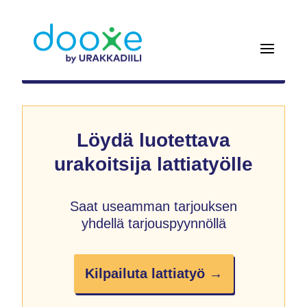
Löydä luotettava
urakoitsija lattiatyölle
Saat useamman tarjouksen
yhdellä tarjouspyynnöllä
Kilpailuta lattiatyö →