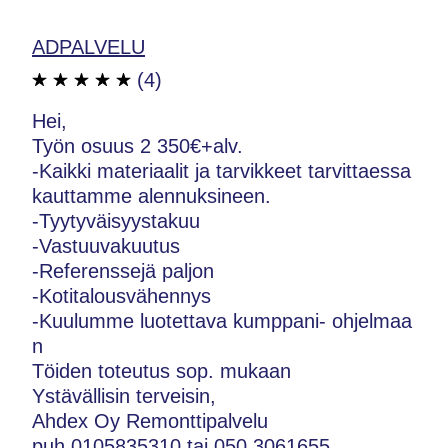
ADPALVELU
(4)
Hei,
Työn osuus 2 350€+alv.
-Kaikki materiaalit ja tarvikkeet tarvittaessa
kauttamme alennuksineen.
-Tyytyväisyystakuu
-Vastuuvakuutus
-Referenssejä paljon
-Kotitalousvähennys
-Kuulumme luotettava kumppani- ohjelmaa
n
Töiden toteutus sop. mukaan
Ystävällisin terveisin,
Ahdex Oy Remonttipalvelu
puh.0105835310 tai 050 3061655