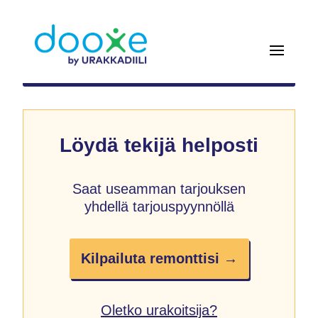
Löydä tekijä helposti
Saat useamman tarjouksen
yhdellä tarjouspyynnöllä
Kilpailuta remonttisi →
Oletko urakoitsija?