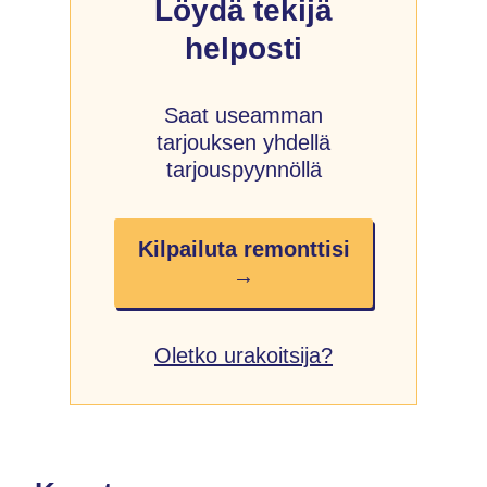
Löydä tekijä
helposti
Saat useamman
tarjouksen yhdellä
tarjouspyynnöllä
Kilpailuta remonttisi
→
Oletko urakoitsija?