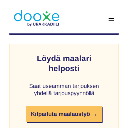
Löydä maalari
helposti
Saat useamman tarjouksen
yhdellä tarjouspyynnöllä
Kilpailuta maalaustyö →