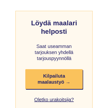
Löydä maalari
helposti
Saat useamman
tarjouksen yhdellä
tarjouspyynnöllä
Kilpailuta
maalaustyö →
Oletko urakoitsija?