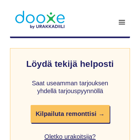
Löydä tekijä helposti
Saat useamman tarjouksen
yhdellä tarjouspyynnöllä
Kilpailuta remonttisi →
Oletko urakoitsija?