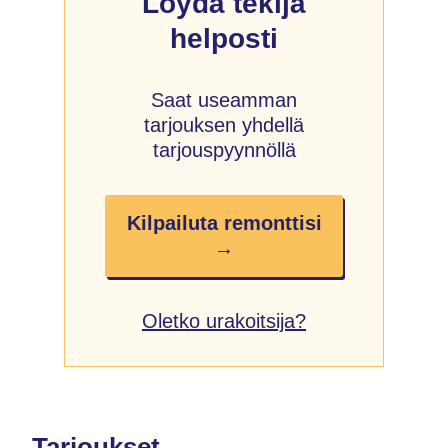
Löydä tekijä
helposti
Saat useamman
tarjouksen yhdellä
tarjouspyynnöllä
Kilpailuta remonttisi
→
Oletko urakoitsija?
Tarjoukset