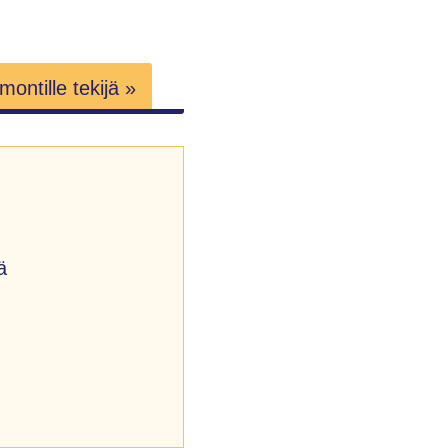
ontille tekijä »
ä