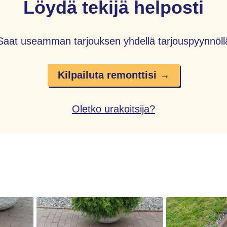
Löydä tekijä helposti
Saat useamman tarjouksen yhdellä tarjouspyynnöll
Kilpailuta remonttisi →
Oletko urakoitsija?