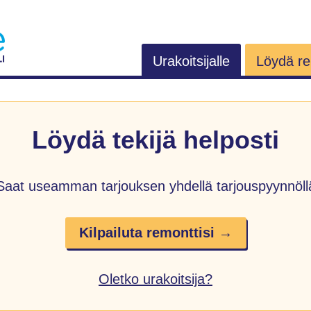
Urakoitsijalle
Löydä rem
Löydä tekijä helposti
Saat useamman tarjouksen yhdellä tarjouspyynnöll
Kilpailuta remonttisi →
Oletko urakoitsija?