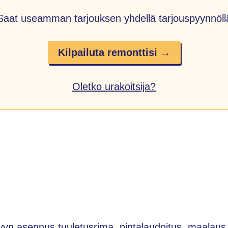
Saat useamman tarjouksen yhdellä tarjouspyynnöll
Kilpailuta remonttisi →
Oletko urakoitsija?
vyn asennus tuuletusrima, pintalaudoitus, maalaus