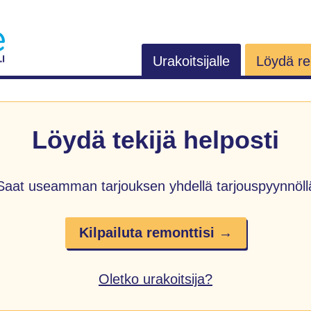
Urakoitsijalle
Löydä rem
Löydä tekijä helposti
Saat useamman tarjouksen yhdellä tarjouspyynnöll
Kilpailuta remonttisi →
Oletko urakoitsija?