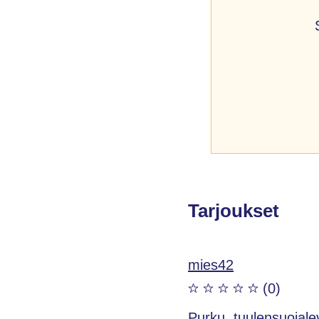
Tarjoukset
mies42
(0)
Purku, tuulensuojale