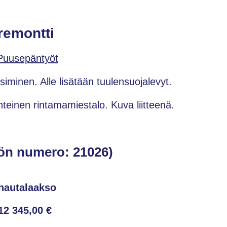
remontti
Puusepäntyöt
iminen. Alle lisätään tuulensuojalevyt.
nteinen rintamamiestalo. Kuva liitteenä.
ön numero: 21026)
hautalaakso
12 345,00 €