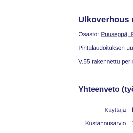
Ulkoverhous 
Osasto:
Puuseppä, 
Pintalaudoituksen uus
V.55 rakennettu peri
Yhteenveto (ty
Käyttäjä
Kustannusarvio