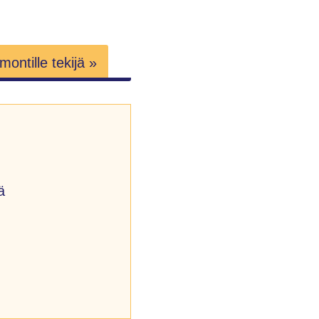
ontille tekijä »
ä