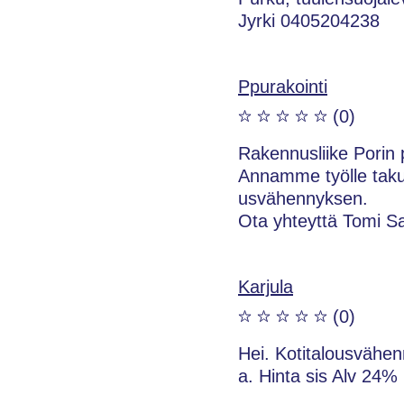
Jyrki 0405204238
Ppurakointi
(0)
Rakennusliike Porin p
Annamme työlle taku
usvähennyksen.
Ota yhteyttä Tomi 
Karjula
(0)
Hei. Kotitalousvähe
a. Hinta sis Alv 24%