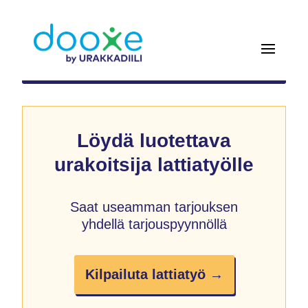
Löydä luotettava
urakoitsija lattiatyölle
Saat useamman tarjouksen
yhdellä tarjouspyynnöllä
Kilpailuta lattiatyö →