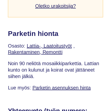
Oletko urakoitsija?
Parketin hionta
Osasto:
Lattia-, Laatoitustyöt
,
Rakentaminen, Remontti
Noin 90 neliötä mosaiikkiparkettia. Lattian
kunto on kulunut ja koirat ovat jättäneet
siihen jälkiä.
Lue myös:
Parketin asennuksen hinta
Yhteenveto (työn numero: