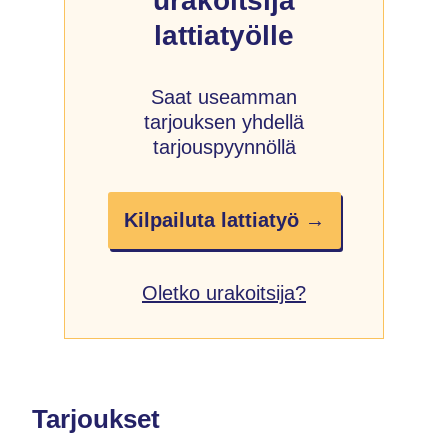
urakoitsija
lattiatyölle
Saat useamman
tarjouksen yhdellä
tarjouspyynnöllä
Kilpailuta lattiatyö →
Oletko urakoitsija?
Tarjoukset