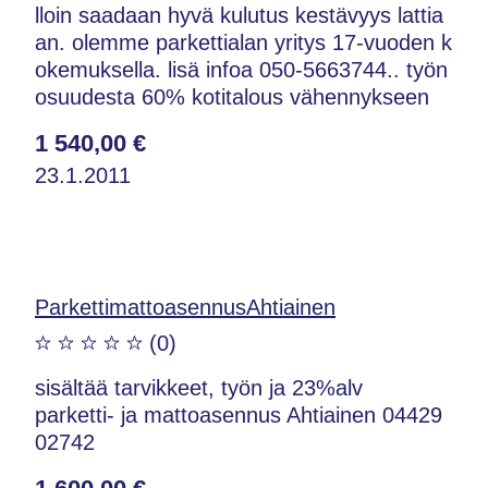
lloin saadaan hyvä kulutus kestävyys lattia
an. olemme parkettialan yritys 17-vuoden k
okemuksella. lisä infoa 050-5663744.. työn
osuudesta 60% kotitalous vähennykseen
1 540,00 €
23.1.2011
ParkettimattoasennusAhtiainen
(0)
sisältää tarvikkeet, työn ja 23%alv
parketti- ja mattoasennus Ahtiainen 04429
02742