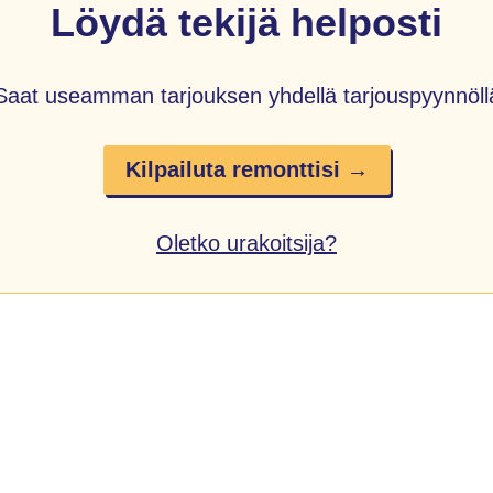
Löydä tekijä helposti
Saat useamman tarjouksen yhdellä tarjouspyynnöll
Kilpailuta remonttisi →
Oletko urakoitsija?