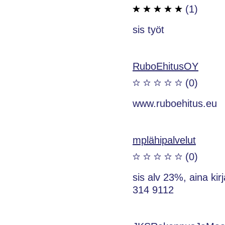
(1)
sis työt
RuboEhitusOY
(0)
www.ruboehitus.eu
mplähipalvelut
(0)
sis alv 23%, aina kir
314 9112