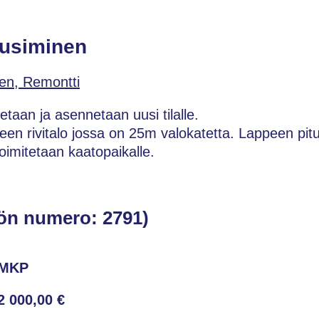
uusiminen
en, Remontti
taan ja asennetaan uusi tilalle.
en rivitalo jossa on 25m valokatetta. Lappeen pit
imitetaan kaatopaikalle.
ön numero: 2791)
MKP
2 000,00 €