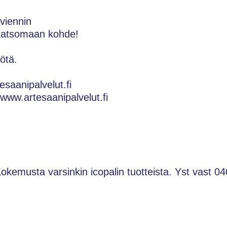
sviennin
 katsomaan kohde!
ötä.
esaanipalvelut.fi
: www.artesaanipalvelut.fi
Kokemusta varsinkin icopalin tuotteista. Yst vast 04