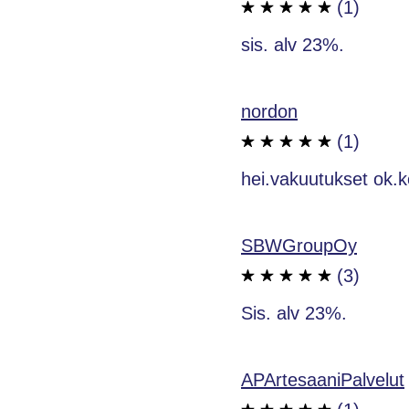
(1)
sis. alv 23%.
nordon
(1)
hei.vakuutukset ok.k
SBWGroupOy
(3)
Sis. alv 23%.
APArtesaaniPalvelut