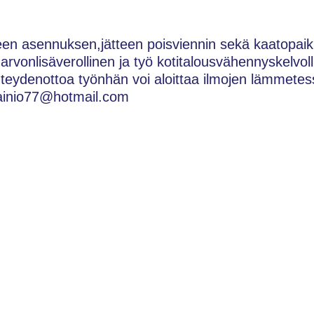
teen asennuksen,jätteen poisviennin sekä kaatopaik
rvonlisäverollinen ja työ kotitalousvähennyskelvoll
hteydenottoa työnhän voi aloittaa ilmojen lämmetes
ainio77@hotmail.com
.