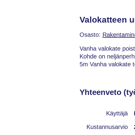
Valokatteen 
Osasto:
Rakentamin
Vanha valokate poiste
Kohde on neljänperhe
5m Vanha valokate to
Yhteenveto (ty
Käyttäjä
Kustannusarvio