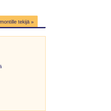
ontille tekijä »
ä