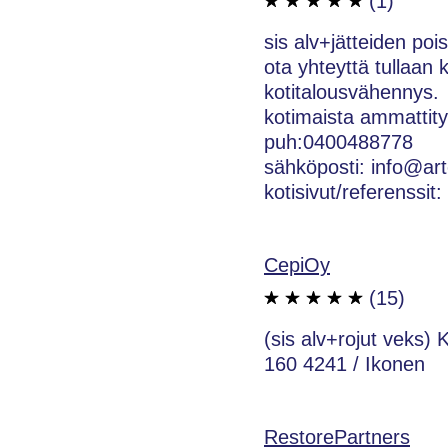
(1)
sis alv+jätteiden poi
ota yhteyttä tullaan
kotitalousvähennys.
kotimaista ammattity
puh:0400488778
sähköposti: info@art
kotisivut/referenssit
CepiOy
(15)
(sis alv+rojut veks) 
160 4241 / Ikonen
RestorePartners