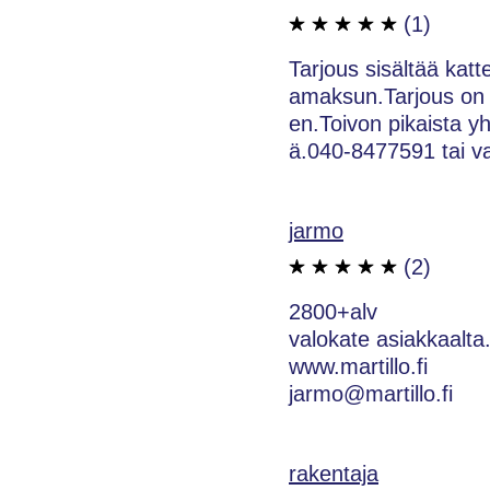
(1)
Tarjous sisältää kat
amaksun.Tarjous on a
en.Toivon pikaista y
ä.040-8477591 tai v
jarmo
(2)
2800+alv
valokate asiakkaalta
www.martillo.fi
jarmo@martillo.fi
rakentaja