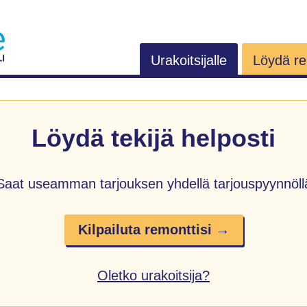
Urakoitsijalle
Löydä rem
Löydä tekijä helposti
Saat useamman tarjouksen yhdellä tarjouspyynnöll
Kilpailuta remonttisi →
Oletko urakoitsija?