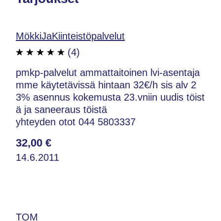
MökkiJaKiinteistöpalvelut
(4)
pmkp-palvelut ammattaitoinen lvi-asentaja
mme käytetävissä hintaan 32€/h sis alv 2
3% asennus kokemusta 23.vniin uudis töist
ä ja saneeraus töistä
yhteyden otot 044 5803337
32,00 €
14.6.2011
TOM