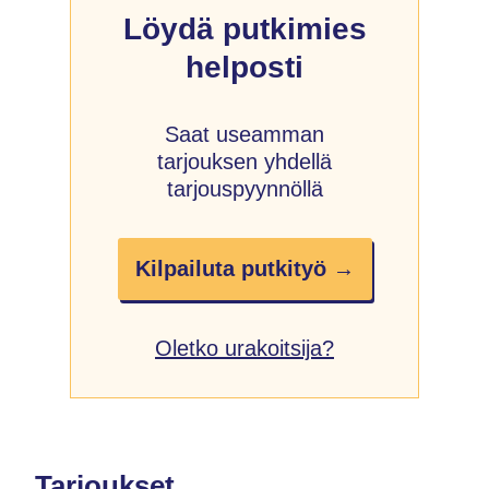
Löydä putkimies
helposti
Saat useamman
tarjouksen yhdellä
tarjouspyynnöllä
Kilpailuta putkityö →
Oletko urakoitsija?
Tarjoukset