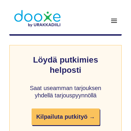
Löydä putkimies
helposti
Saat useamman tarjouksen
yhdellä tarjouspyynnöllä
Kilpailuta putkityö →