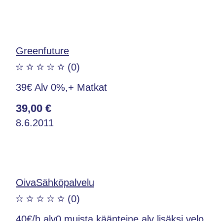
Greenfuture
(0)
39€ Alv 0%,+ Matkat
39,00 €
8.6.2011
OivaSähköpalvelu
(0)
40€/h alv0 muista käänteine alv lisäksi velo