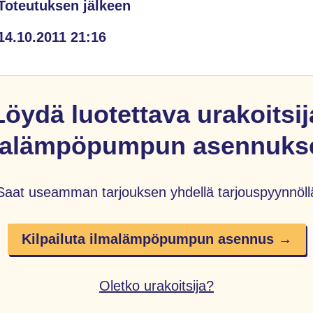
Toteutuksen jälkeen
14.10.2011 21:16
Löydä luotettava urakoitsij
malämpöpumpun asennukse
Saat useamman tarjouksen yhdellä tarjouspyynnöll
Kilpailuta ilmalämpöpumpun asennus →
Oletko urakoitsija?