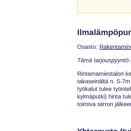
Ilmalämpöpum
Osasto:
Rakentamin
Tämä tarjouspyyntö 
Rintamamiestalon kel
takaseinältä n. 5-7m
työkalut tulee työnte
kylmäputki) hinta tul
toimiva siirron jälke