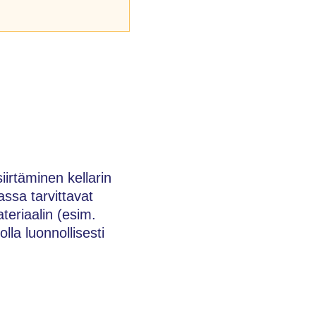
irtäminen kellarin
ssa tarvittavat
teriaalin (esim.
lla luonnollisesti