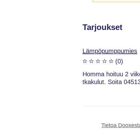
Tarjoukset
Lämpöpumppumies
(0)
Homma hoituu 2 viiko
tkakulut. Soita 0451
Tietoa Dooxest