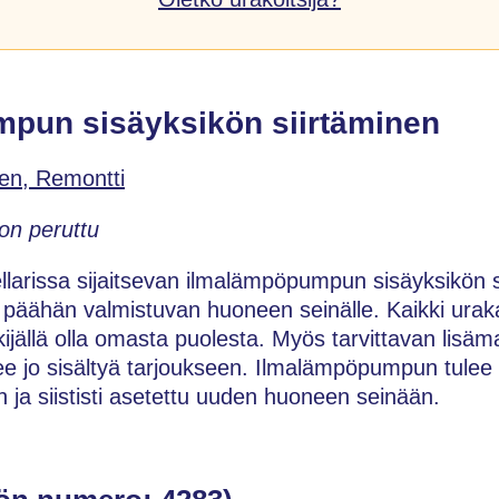
pun sisäyksikön siirtäminen
en, Remontti
on peruttu
larissa sijaitsevan ilmalämpöpumpun sisäyksikön si
 päähän valmistuvan huoneen seinälle. Kaikki uraka
kijällä olla omasta puolesta. Myös tarvittavan lisäma
ee jo sisältyä tarjoukseen. Ilmalämpöpumpun tulee o
en ja siististi asetettu uuden huoneen seinään.