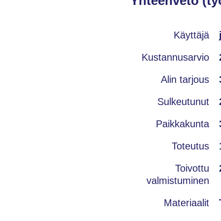
Yhteenveto (ty
Käyttäjä
Kustannusarvio
Alin tarjous
Sulkeutunut
Paikkakunta
Toteutus
Toivottu
valmistuminen
Materiaalit