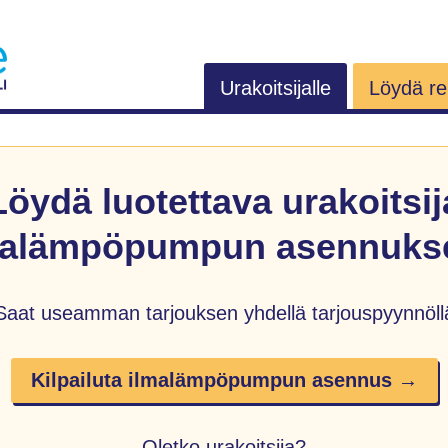
Urakoitsijalle
Löydä rem
Löydä luotettava urakoitsij
malämpöpumpun asennukse
Saat useamman tarjouksen yhdellä tarjouspyynnöll
Kilpailuta ilmalämpöpumpun asennus →
Oletko urakoitsija?