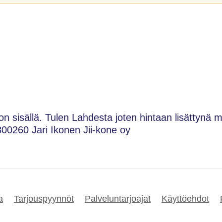
n sisällä. Tulen Lahdesta joten hintaan lisättynä 
300260 Jari Ikonen Jii-kone oy
a
Tarjouspyynnöt
Palveluntarjoajat
Käyttöehdot