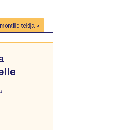
ontille tekijä »
a
lle
ä