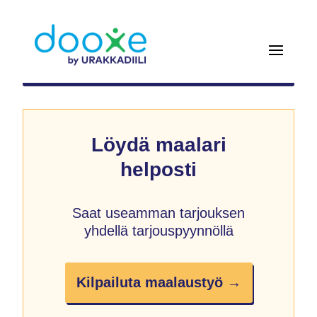
Löydä maalari
helposti
Saat useamman tarjouksen
yhdellä tarjouspyynnöllä
Kilpailuta maalaustyö →