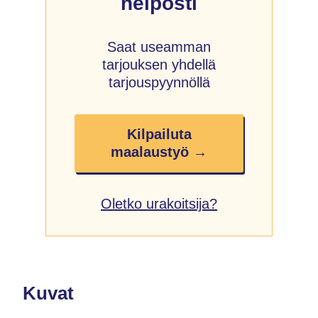
helposti
Saat useamman
tarjouksen yhdellä
tarjouspyynnöllä
Kilpailuta
maalaustyö →
Oletko urakoitsija?
Kuvat