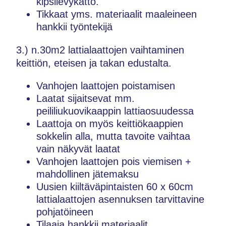
kipsilevykatto.
Tikkaat yms. materiaalit maaleineen
hankkii työntekijä
3.) n.30m2 lattialaattojen vaihtaminen
keittiön, eteisen ja takan edustalta.
Vanhojen laattojen poistamisen
Laatat sijaitsevat mm.
peililiukuovikaappin lattiaosuudessa
Laattoja on myös keittiökaappien
sokkelin alla, mutta tavoite vaihtaa
vain näkyvät laatat
Vanhojen laattojen pois viemisen +
mahdollinen jätemaksu
Uusien kiiltäväpintaisten 60 x 60cm
lattialaattojen asennuksen tarvittavine
pohjatöineen
Tilaaja hankkii materiaalit