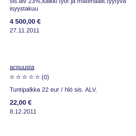
sis.alv 23%,kaikki työt ja materiaalit.tyytyvä
isyystakuu
4 500,00 €
27.11.2011
acpuusta
(0)
Tuntipalkka 22 eur / hlö sis. ALV.
22,00 €
8.12.2011