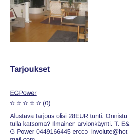
Tarjoukset
EGPower
(0)
Alustava tarjous olisi 28EUR tunti. Onnistu
tulla katsoma? Ilmainen arvionkäynti. T. E&
G Power 0449166445 ercco_involute@hot
mail.com