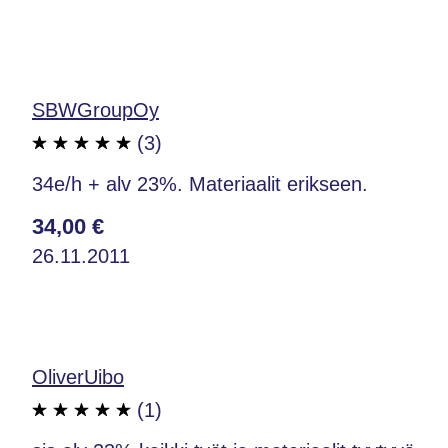
SBWGroupOy
(3)
34e/h + alv 23%. Materiaalit erikseen.
34,00 €
26.11.2011
OliverUibo
(1)