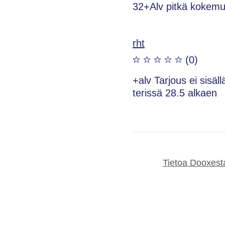
32+Alv pitkä kokemus
rht
(0)
+alv Tarjous ei sisäl
terissä 28.5 alkaen
Tietoa Dooxest