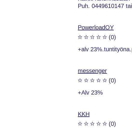
Puh. 0449610147 ta
PowerloadOY
(0)
+alv 23%.tuntityön
messenger
(0)
+Alv 23%
KKH
(0)