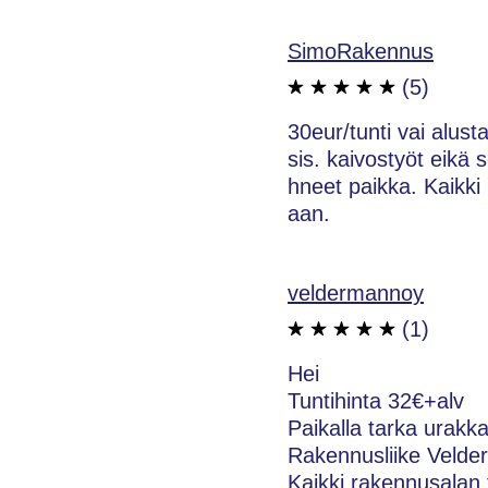
SimoRakennus
(5)
30eur/tunti vai alust
sis. kaivostyöt eikä
hneet paikka. Kaikki 
aan.
veldermannoy
(1)
Hei
Tuntihinta 32€+alv
Paikalla tarka urakka
Rakennusliike Veld
Kaikki rakennusalan t