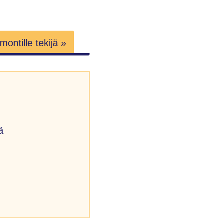
ontille tekijä »
ä