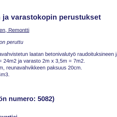
 ja varastokopin perustukset
en, Remontti
on peruttu
ahvistetun laatan betonivalutyö raudoituksineen j
= 24m2 ja varasto 2m x 3,5m = 7m2.
m, reunavahvikkeen paksuus 20cm.
4m3.
ön numero: 5082)
svartiai