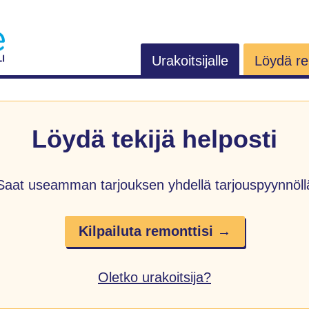
Urakoitsijalle
Löydä rem
Löydä tekijä helposti
Saat useamman tarjouksen yhdellä tarjouspyynnöll
Kilpailuta remonttisi →
Oletko urakoitsija?