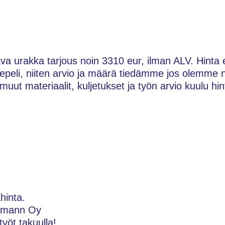
ava urakka tarjous noin 3310 eur, ilman ALV. Hinta 
 sepeli, niiten arvio ja määrä tiedämme jos olemme 
muut materiaalit, kuljetukset ja työn arvio kuulu hin
hinta.
ermann Oy
yöt takuulla!