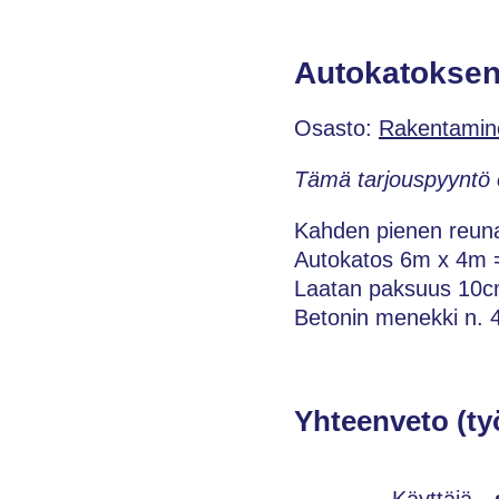
Autokatoksen
Osasto:
Rakentamin
Tämä tarjouspyyntö 
Kahden pienen reunav
Autokatos 6m x 4m 
Laatan paksuus 10c
Betonin menekki n. 
Yhteenveto (ty
Käyttäjä