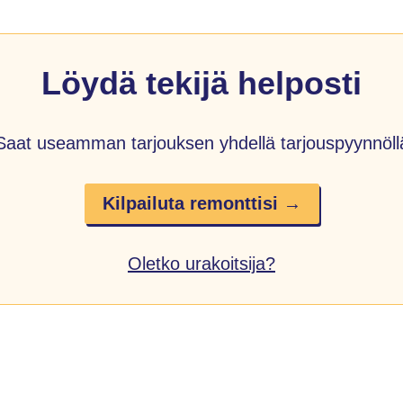
Löydä tekijä helposti
Saat useamman tarjouksen yhdellä tarjouspyynnöll
Kilpailuta remonttisi →
Oletko urakoitsija?