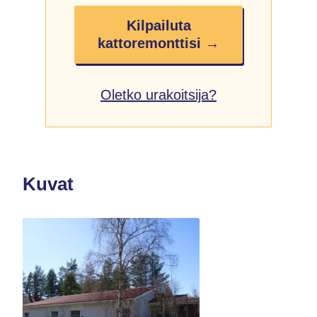
Kilpailuta
kattoremonttisi →
Oletko urakoitsija?
Kuvat