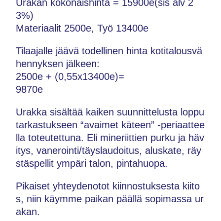
Urakan kokonaishinta = 15900e(sis alv 2
3%)
Materiaalit 2500e, Työ 13400e
Tilaajalle jäävä todellinen hinta kotitalousvä
hennyksen jälkeen:
2500e + (0,55x13400e)=
9870e
Urakka sisältää kaiken suunnittelusta loppu
tarkastukseen “avaimet käteen” -periaattee
lla toteutettuna. Eli mineriittien purku ja häv
itys, vanerointi/täyslaudoitus, aluskate, räy
stäspellit ympäri talon, pintahuopa.
Pikaiset yhteydenotot kiinnostuksesta kiito
s, niin käymme paikan päällä sopimassa ur
akan.