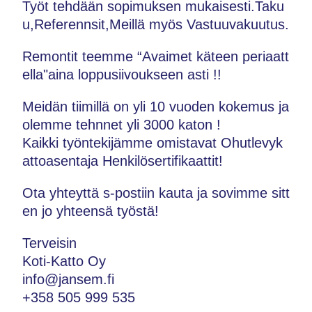
Työt tehdään sopimuksen mukaisesti.Taku
u,Referennsit,Meillä myös Vastuuvakuutus.
Remontit teemme “Avaimet käteen periaatt
ella"aina loppusiivoukseen asti !!
Meidän tiimillä on yli 10 vuoden kokemus ja
olemme tehnnet yli 3000 katon !
Kaikki työntekijämme omistavat Ohutlevyk
attoasentaja Henkilösertifikaattit!
Ota yhteyttä s-postiin kauta ja sovimme sitt
en jo yhteensä työstä!
Terveisin
Koti-Katto Oy
info@jansem.fi
+358 505 999 535