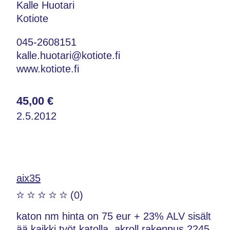
Kalle Huotari
Kotiote
045-2608151
kalle.huotari@kotiote.fi
www.kotiote.fi
45,00 €
2.5.2012
aix35
(0)
katon nm hinta on 75 eur + 23% ALV sisält
ää kaikki työt katolla. akroll rakennus 2245