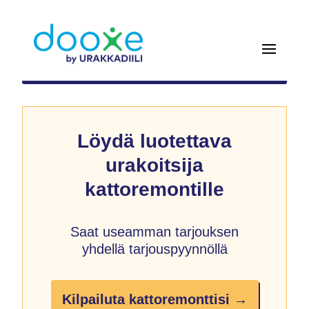
Löydä luotettava
urakoitsija
kattoremontille
Saat useamman tarjouksen
yhdellä tarjouspyynnöllä
Kilpailuta kattoremonttisi →