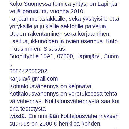
Koko Suomessa toimiva yritys, on Lapinjär
vellä perustuttu vuonna 2010.
Tarjoamme asiakkaille, sekä yksityisille että
yrityksille ja julkisille sektorille palvelua.
Uuden rakentaminen sekä korjaaminen.
Lasitus, ikkunoiden ja ovien asennus. Kato
n uusiminen. Sisustus.
Suoniityntie 15A1, 07800, Lapinjärvi, Suom
i.
358442058202
karjula@gmail.com
Kotitalousvähennys on kelpaava.
Kotitalousvähennys on verotuksessa tehtä
vä vähennys. Kotitalousvähennystä saa kot
ona teetetystä
työstä. Enimmillään kotitalousvähennyksen
suuruus on 2000 € henkilöä kohden.