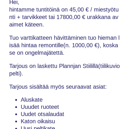
Hei,
hintamme tuntitöinä on 45,00 € / miestyötu
nti + tarvikkeet tai 17800,00 € urakkana av
aimet käteen.
Tuo varttikatteen hävittäminen tuo hieman l
isää hintaa remontille(n. 1000,00 €), koska
se on ongelmajätettä.
Tarjous on laskettu Plannjan Stiilillä(tiilikuvio
pelti).
Tarjous sisältää myös seuraavat asiat:
Aluskate
Uuudet ruoteet
Uudet otsalaudat
Katon oikaisu
Uusi peltikate