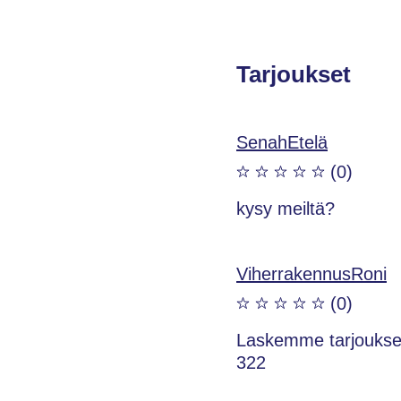
Tarjoukset
SenahEtelä
(0)
kysy meiltä?
ViherrakennusRoni
(0)
Laskemme tarjouksen
322