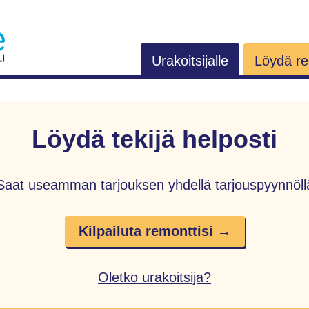
Urakoitsijalle
Löydä rem
Löydä tekijä helposti
Saat useamman tarjouksen yhdellä tarjouspyynnöll
Kilpailuta remonttisi →
Oletko urakoitsija?