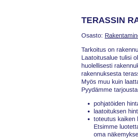
TERASSIN R
Osasto:
Rakentamin
Tarkoitus on rakennut
Laatoitusalue tulisi
huolellisesti rakenn
rakennuksesta terass
Myös muu kuin laatt
Pyydämme tarjoustan
pohjatöiden hint
laatoituksen hinta
toteutus kaiken 
Etsimme luotetta
oma näkemyksen