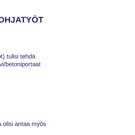
POHJATYÖT
) tulisi tehdä
vi/betoniportaat
a olisi antaa myös