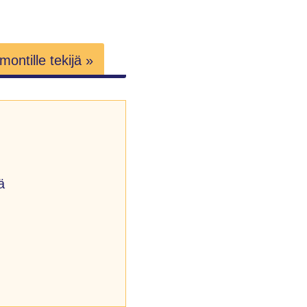
ontille tekijä »
ä