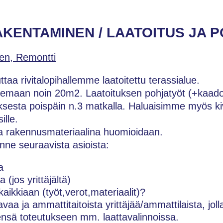
AKENTAMINEN / LAATOITUS JA 
en, Remontti
taa rivitalopihallemme laatoitettu terassialue.
 olemaan noin 20m2. Laatoituksen pohjatyöt (+kaadot
uksesta poispäin n.3 matkalla. Haluaisimme myös ki
ille.
a rakennusmateriaalina huomioidaan.
ne seuraavista asioista:
a
 (jos yrittäjältä)
kaikkiaan (työt,verot,materiaalit)?
vaa ja ammattitaitoista yrittäjää/ammattilaista, joll
sä toteutukseen mm. laattavalinnoissa.