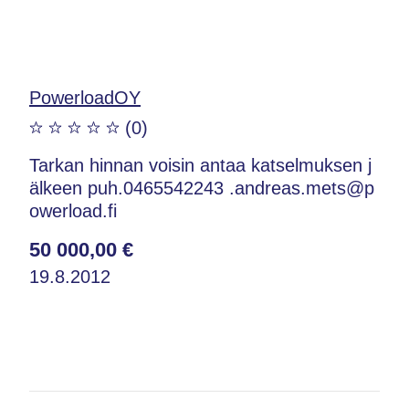
PowerloadOY
(0)
Tarkan hinnan voisin antaa katselmuksen j
älkeen puh.0465542243 .andreas.mets@p
owerload.fi
50 000,00 €
19.8.2012