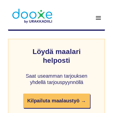
Löydä maalari
helposti
Saat useamman tarjouksen
yhdellä tarjouspyynnöllä
Kilpailuta maalaustyö →