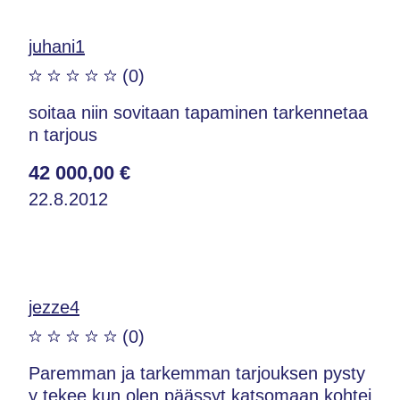
juhani1
(0)
soitaa niin sovitaan tapaminen tarkennetaa
n tarjous
42 000,00 €
22.8.2012
jezze4
(0)
Paremman ja tarkemman tarjouksen pysty
y tekee kun olen päässyt katsomaan kohtei