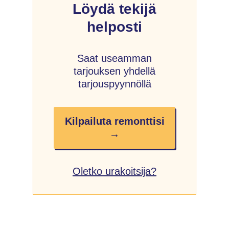
Löydä tekijä
helposti
Saat useamman
tarjouksen yhdellä
tarjouspyynnöllä
Kilpailuta remonttisi
→
Oletko urakoitsija?