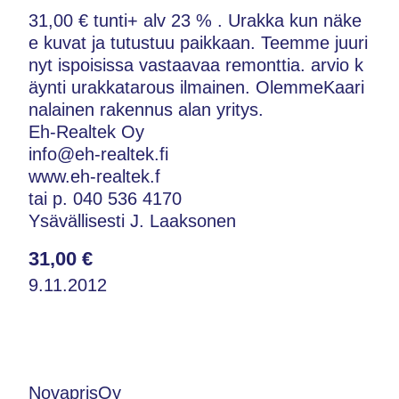
31,00 € tunti+ alv 23 % . Urakka kun näke
e kuvat ja tutustuu paikkaan. Teemme juuri
nyt ispoisissa vastaavaa remonttia. arvio k
äynti urakkatarous ilmainen. OlemmeKaari
nalainen rakennus alan yritys.
Eh-Realtek Oy
info@eh-realtek.fi
www.eh-realtek.f
tai p. 040 536 4170
Ysävällisesti J. Laaksonen
31,00 €
9.11.2012
NovaprisOy