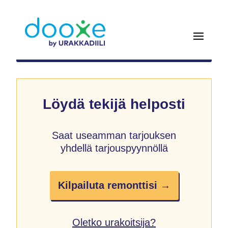
Löydä tekijä helposti
Saat useamman tarjouksen
yhdellä tarjouspyynnöllä
Kilpailuta remonttisi →
Oletko urakoitsija?