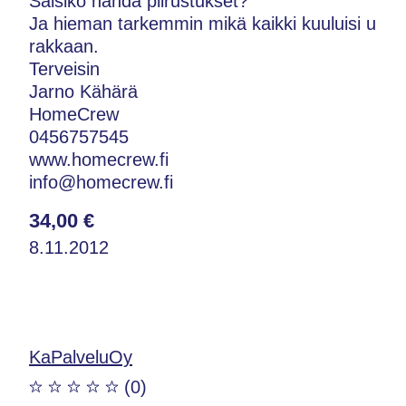
Saisiko nähdä piirustukset?
Ja hieman tarkemmin mikä kaikki kuuluisi u
rakkaan.
Terveisin
Jarno Kähärä
HomeCrew
0456757545
www.homecrew.fi
info@homecrew.fi
34,00 €
8.11.2012
KaPalveluOy
(0)