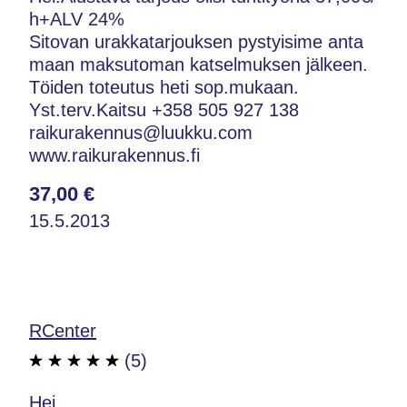
h+ALV 24%
Sitovan urakkatarjouksen pystyisime anta
maan maksutoman katselmuksen jälkeen.
Töiden toteutus heti sop.mukaan.
Yst.terv.Kaitsu +358 505 927 138
raikurakennus@luukku.com
www.raikurakennus.fi
37,00 €
15.5.2013
RCenter
(5)
Hei,