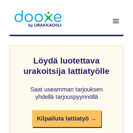
Löydä luotettava
urakoitsija lattiatyölle
Saat useamman tarjouksen
yhdellä tarjouspyynnöllä
Kilpailuta lattiatyö →