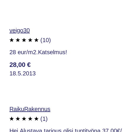
veigo30
(10)
28 eur/m2.Katselmus!
28,00 €
18.5.2013
RaikuRakennus
(1)
Hei.Alustava tarjous olisi tuntityöna 37,00€/