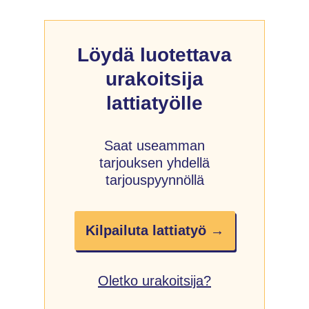
Löydä luotettava
urakoitsija
lattiatyölle
Saat useamman
tarjouksen yhdellä
tarjouspyynnöllä
Kilpailuta lattiatyö →
Oletko urakoitsija?