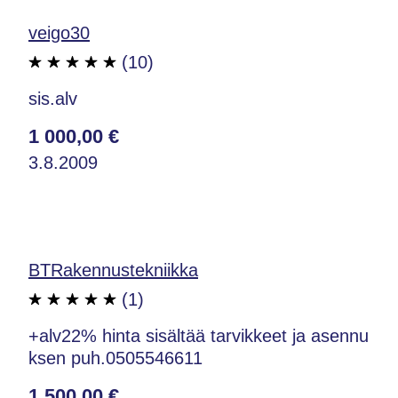
veigo30
(10)
sis.alv
1 000,00 €
3.8.2009
BTRakennustekniikka
(1)
+alv22% hinta sisältää tarvikkeet ja asennu
ksen puh.0505546611
1 500,00 €