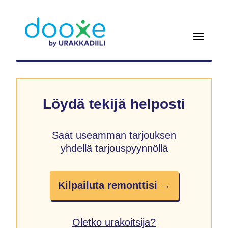
Löydä tekijä helposti
Saat useamman tarjouksen
yhdellä tarjouspyynnöllä
Kilpailuta remonttisi →
Oletko urakoitsija?