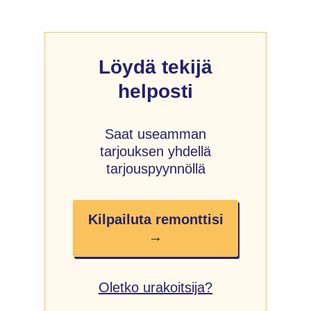
Löydä tekijä
helposti
Saat useamman
tarjouksen yhdellä
tarjouspyynnöllä
Kilpailuta remonttisi
→
Oletko urakoitsija?