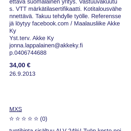
ettava suomalainen yritys. Vastuuvakuutu
s. VTT märkätilasertifikaatti. Kotitalousvähe
nnettävä. Takuu tehdylle työlle. Referensse
jä löytyy facebook.com / Maalausliike Akke
Ky
Yst.terv. Akke Ky
jonna.lappalainen@akkeky.fi
p.0406744688
34,00 €
26.9.2013
MXS
(0)
tuntihinta,sisältuu ALV 24%! Työn kesto noi