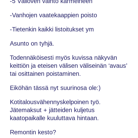
-5 Välioven vaihto karmeineen
-Vanhojen vaatekaappien poisto
-Tietenkin kaikki listoitukset ym
Asunto on tyhjä.
Todennäköisesti myös kuvissa näkyvän
keittiön ja eteisen välisen väliseinän ‘avaus’
tai osittainen poistaminen.
Eiköhän tässä nyt suurinosa ole:)
Kotitalousvähennyskelpoinen työ.
Jätemaksut + jätteiden kuljetus
kaatopaikalle kuuluttava hintaan.
Remontin kesto?