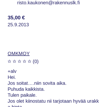
risto.kaukonen@rakennuslk.fi
35,00 €
25.9.2013
OMKMOY
(0)
+alv
Hei.
Jos soitat….niin sovita aika.
Puhuda kaikkista.
Tulen paikale.
Jos olet kiinostatu nii tarjotaan hyvää urakk
a hinta.