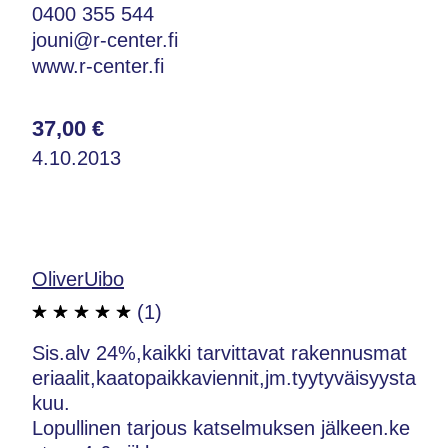
0400 355 544
jouni@r-center.fi
www.r-center.fi
37,00 €
4.10.2013
OliverUibo
(1)
Sis.alv 24%,kaikki tarvittavat rakennusmat
eriaalit,kaatopaikkaviennit,jm.tyytyväisyysta
kuu.
Lopullinen tarjous katselmuksen jälkeen.ke