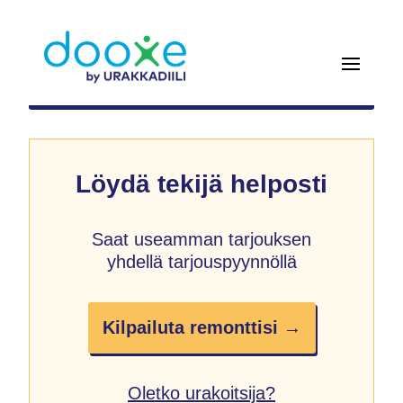
Löydä tekijä helposti
Saat useamman tarjouksen
yhdellä tarjouspyynnöllä
Kilpailuta remonttisi →
Oletko urakoitsija?