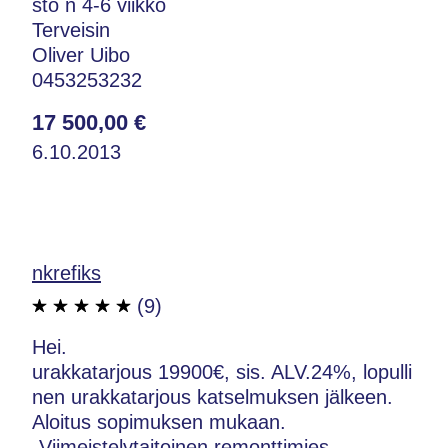
sto n 4-6 viikko
Terveisin
Oliver Uibo
0453253232
17 500,00 €
6.10.2013
nkrefiks
(9)
Hei.
urakkatarjous 19900€, sis. ALV.24%, lopulli
nen urakkatarjous katselmuksen jälkeen.
Aloitus sopimuksen mukaan.
-Viimeistelytaitoinen remonttimies.