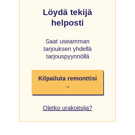
Löydä tekijä
helposti
Saat useamman
tarjouksen yhdellä
tarjouspyynnöllä
Kilpailuta remonttisi
→
Oletko urakoitsija?