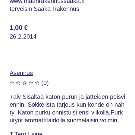
www.maanrakennussaaka.fi
terveisin Saaka Rakennus
1,00 €
26.2.2014
Asennus
(0)
+alv Sisältää katon purun ja jätteiden poisvi
ennin. Sokkelista tarjous kun kohde on näh
ty. Katon purku onnistuisi ensi viikolla.Purk
utyöt ammattitaidolla suomalaisin voimin.
T.Tero Laine