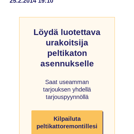
25.2.2014 19:10
Löydä luotettava
urakoitsija
peltikaton
asennukselle
Saat useamman
tarjouksen yhdellä
tarjouspyynnöllä
Kilpailuta
peltikattoremontillesi
→