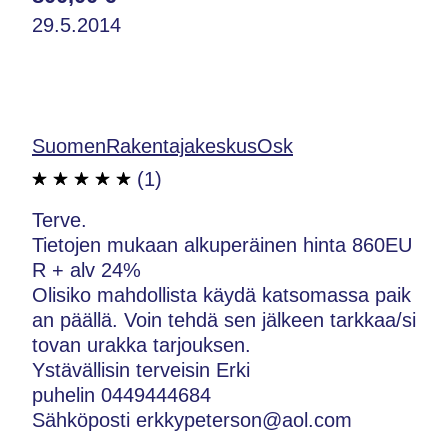
29.5.2014
SuomenRakentajakeskusOsk
(1)
Terve.
Tietojen mukaan alkuperäinen hinta 860EU
R + alv 24%
Olisiko mahdollista käydä katsomassa paik
an päällä. Voin tehdä sen jälkeen tarkkaa/si
tovan urakka tarjouksen.
Ystävällisin terveisin Erki
puhelin 0449444684
Sähköposti erkkypeterson@aol.com