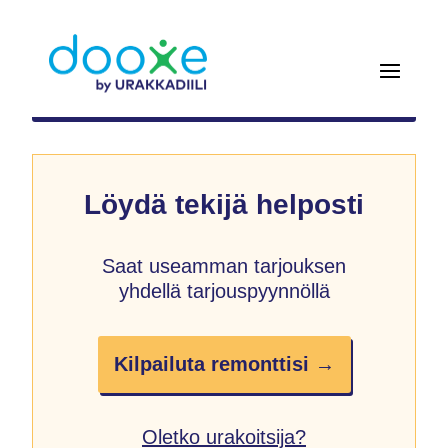
Löydä tekijä helposti
Saat useamman tarjouksen
yhdellä tarjouspyynnöllä
Kilpailuta remonttisi →
Oletko urakoitsija?