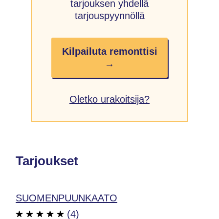
tarjouksen yhdellä
tarjouspyynnöllä
Kilpailuta remonttisi
→
Oletko urakoitsija?
Tarjoukset
SUOMENPUUNKAATO
(4)