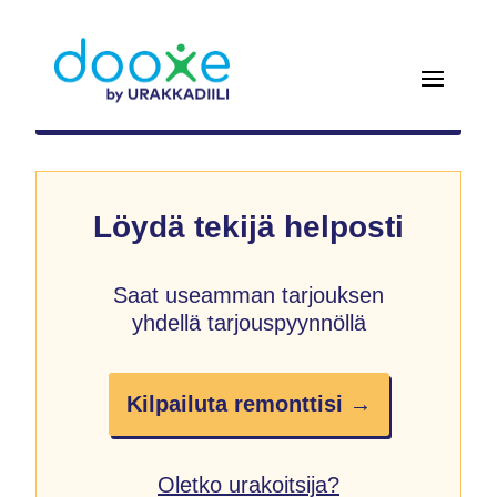
Löydä tekijä helposti
Saat useamman tarjouksen
yhdellä tarjouspyynnöllä
Kilpailuta remonttisi →
Oletko urakoitsija?