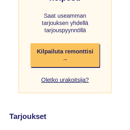
Saat useamman
tarjouksen yhdellä
tarjouspyynnöllä
Kilpailuta remonttisi
→
Oletko urakoitsija?
Tarjoukset