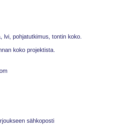
 lvi, pohjatutkimus, tontin koko.
an koko projektista.
com
tarjoukseen sähkoposti