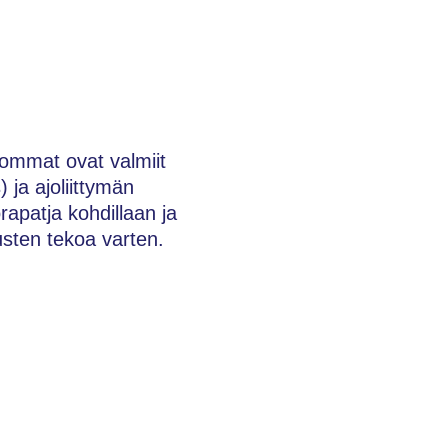
hommat ovat valmiit
 ja ajoliittymän
orapatja kohdillaan ja
tusten tekoa varten.