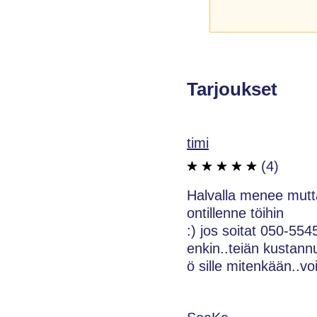
Tarjoukset
timi
(4)
Halvalla menee mutta 
ontillenne töihin
:) jos soitat 050-554
enkin..teiän kustannu
ö sille mitenkään..vo