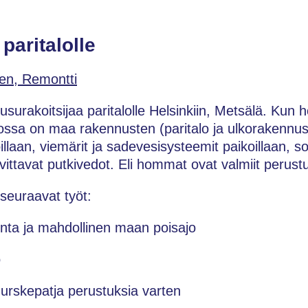
aritalolle
en, Remontti
rakoitsijaa paritalolle Helsinkiin, Metsälä. Kun 
jossa on maa rakennusten (paritalo ja ulkorakennus)
oillaan, viemärit ja sadevesisysteemit paikoillaan, s
arvittavat putkivedot. Eli hommat ovat valmiit perus
 seuraavat työt:
nta ja mahdollinen maan poisajo
o
murskepatja perustuksia varten