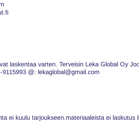
om
t.fi
uvat laskentaa varten. Terveisin Leka Global Oy Jo
-9115993 @: lekaglobal@gmail.com
nta ei kuulu tarjoukseen.materiaaleista ei laskutus l