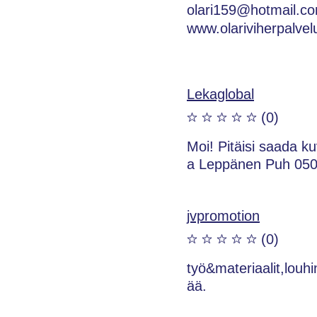
olari159@hotmail.c
www.olariviherpalvelu
Lekaglobal
(0)
Moi! Pitäisi saada k
a Leppänen Puh 050
jvpromotion
(0)
työ&materiaalit,louhi
ää.