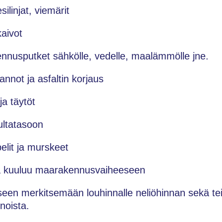
silinjat, viemärit
kaivot
ennusputket sähkölle, vedelle, maalämmölle jne.
annot ja asfaltin korjaus
ja täytöt
ultatasoon
pelit ja murskeet
ka kuuluu maarakennusvaiheeseen
en merkitsemään louhinnalle neliöhinnan sekä tei
noista.