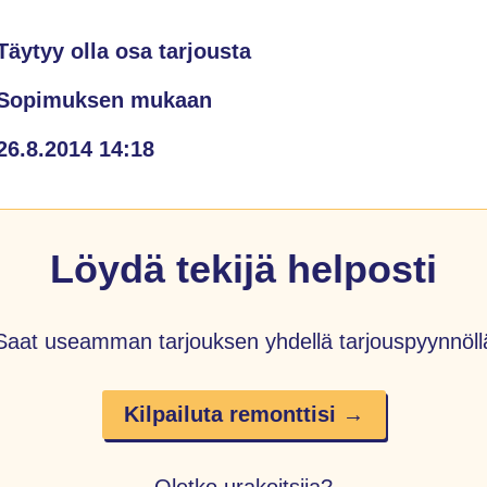
Täytyy olla osa tarjousta
Sopimuksen mukaan
26.8.2014 14:18
Löydä tekijä helposti
Saat useamman tarjouksen yhdellä tarjouspyynnöll
Kilpailuta remonttisi →
Oletko urakoitsija?