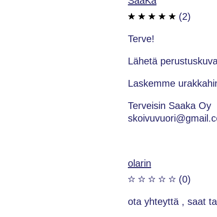
SaaKa
(2)
Terve!
Lähetä perustuskuva,
Laskemme urakkahinn
Terveisin Saaka Oy
skoivuvuori@gmail.
olarin
(0)
ota yhteyttä , saat 