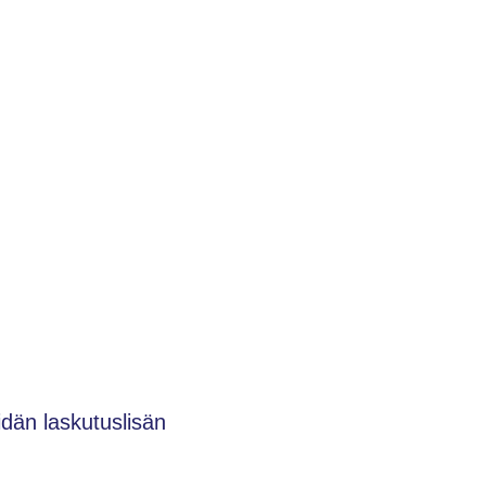
dän laskutuslisän