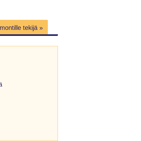
ontille tekijä »
ä