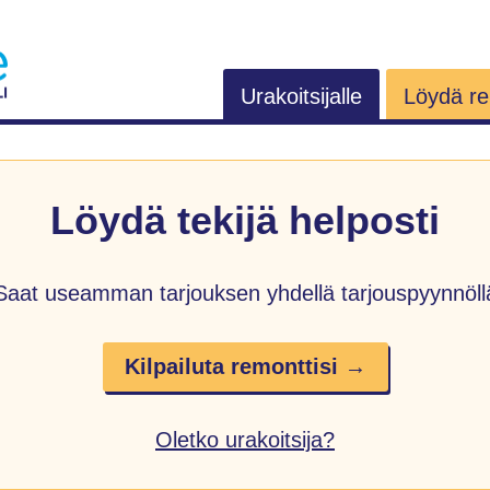
Urakoitsijalle
Löydä rem
Löydä tekijä helposti
Saat useamman tarjouksen yhdellä tarjouspyynnöll
Kilpailuta remonttisi →
Oletko urakoitsija?