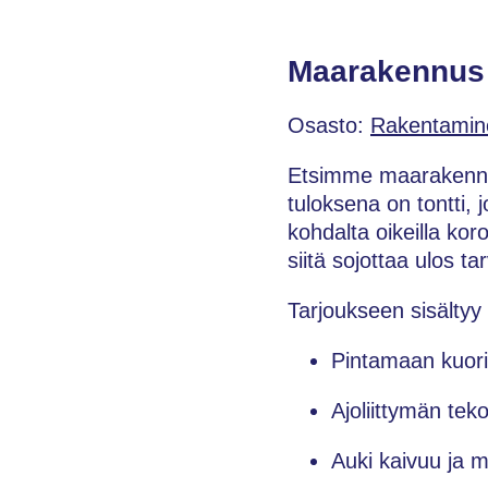
Maarakennus p
Osasto:
Rakentamin
Etsimme maarakennusu
tuloksena on tontti, 
kohdalta oikeilla kor
siitä sojottaa ulos t
Tarjoukseen sisältyy
Pintamaan kuori
Ajoliittymän tek
Auki kaivuu ja 