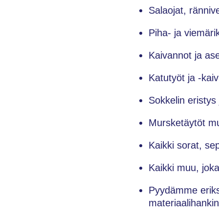
Salaojat, rännive
Piha- ja viemäri
Kaivannot ja as
Katutyöt ja -kaiv
Sokkelin eristys 
Mursketäytöt m
Kaikki sorat, se
Kaikki muu, jo
Pyydämme erikse
materiaalihankin