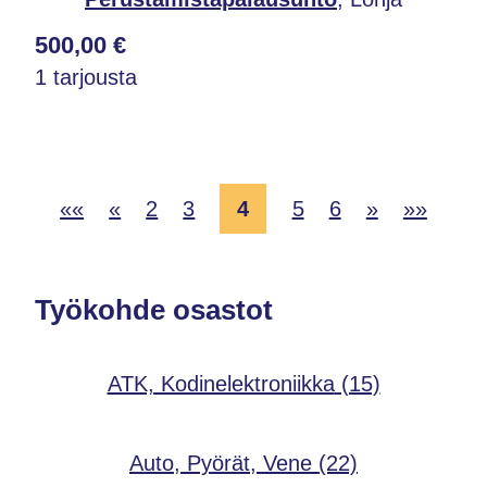
500,00 €
1 tarjousta
««
«
2
3
4
5
6
»
»»
Työkohde osastot
ATK, Kodinelektroniikka
(15)
Auto, Pyörät, Vene
(22)