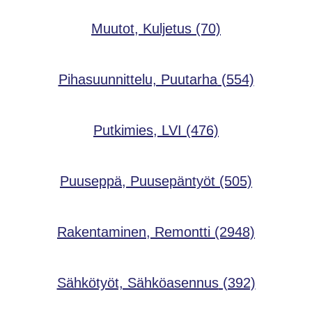
Muutot, Kuljetus
(70)
Pihasuunnittelu, Puutarha
(554)
Putkimies, LVI
(476)
Puuseppä, Puusepäntyöt
(505)
Rakentaminen, Remontti
(2948)
Sähkötyöt, Sähköasennus
(392)