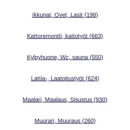
Ikkunat, Ovet, Lasit
(198)
Kattoremontti, kattotyöt
(663)
Kylpyhuone, Wc, sauna
(550)
Lattia-, Laatoitustyöt
(624)
Maalari, Maalaus, Sisustus
(930)
Muurari, Muuraus
(260)