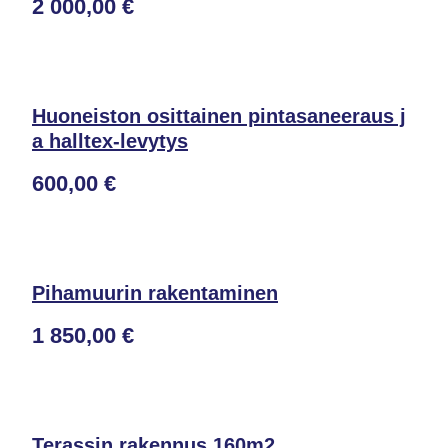
2 000,00 €
Huoneiston osittainen pintasaneeraus j
a halltex-levytys
600,00 €
Pihamuurin rakentaminen
1 850,00 €
Terassin rakennus 160m2