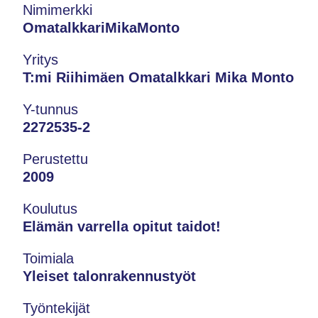
Nimimerkki
OmatalkkariMikaMonto
Yritys
T:mi Riihimäen Omatalkkari Mika Monto
Y-tunnus
2272535-2
Perustettu
2009
Koulutus
Elämän varrella opitut taidot!
Toimiala
Yleiset talonrakennustyöt
Työntekijät