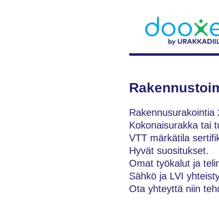
Rakennustoim
Rakennusurakointia 
Kokonaisurakka tai t
VTT märkätila sertifik
Hyvät suositukset.
Omat työkalut ja teli
Sähkö ja LVI yhteist
Ota yhteyttä niin teh