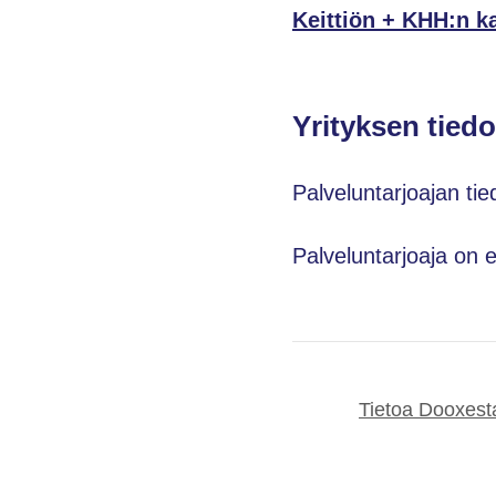
Keittiön + KHH:n k
Yrityksen tiedo
Palveluntarjoajan tie
Palveluntarjoaja on 
Tietoa Dooxest