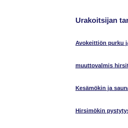
Urakoitsijan ta
Avokeittiön purku 
muuttovalmis hirsi
Kesämökin ja sauna
Hirsimökin pystyty