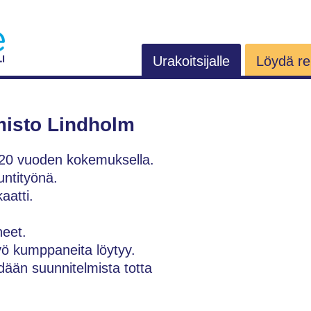
Urakoitsijalle
Löydä rem
isto Lindholm
20 vuoden kokemuksella.
untityönä.
aatti.
neet.
yö kumppaneita löytyy.
dään suunnitelmista totta