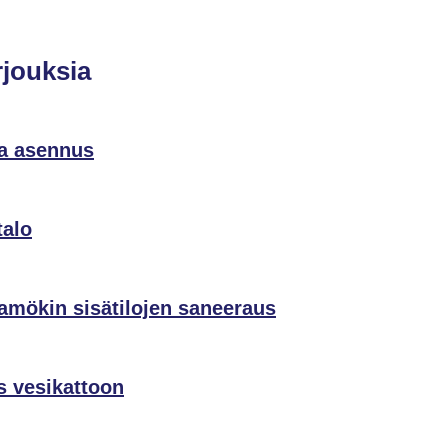
rjouksia
ja asennus
talo
mökin sisätilojen saneeraus
s vesikattoon