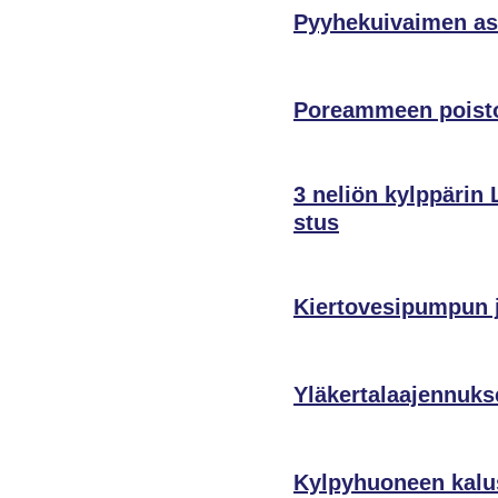
Pyyhekuivaimen a
Poreammeen poist
3 neliön kylppärin L
stus
Kiertovesipumpun ja
Yläkertalaajennuks
Kylpyhuoneen kalu