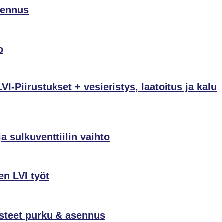
sennus
o
VI-Piirustukset + vesieristys, laatoitus ja kalu
 sulkuventtiilin vaihto
en LVI työt
steet purku & asennus