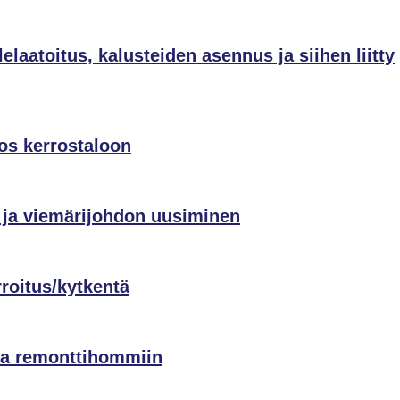
laatoitus, kalusteiden asennus ja siihen liitty
os kerrostaloon
 ja viemärijohdon uusiminen
rroitus/kytkentä
a remonttihommiin