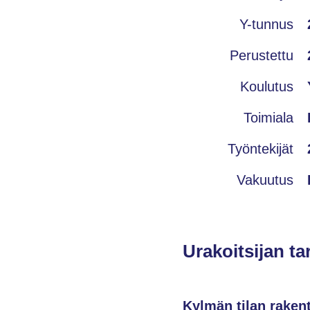
Y-tunnus
Perustettu
Koulutus
Toimiala
Työntekijät
Vakuutus
Urakoitsijan ta
Kylmän tilan rake