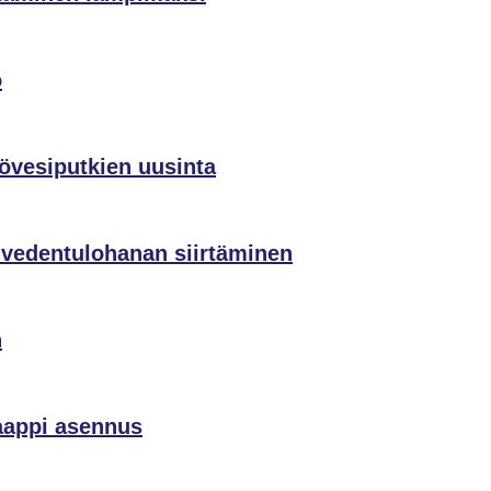
o
övesiputkien uusinta
vedentulohanan siirtäminen
n
kaappi asennus