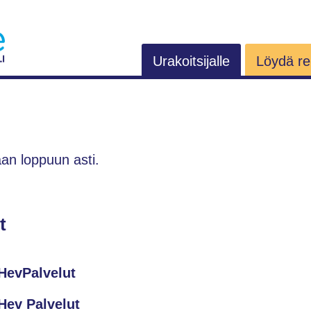
Urakoitsijalle
Löydä rem
aan loppuun asti.
t
HevPalvelut
Hev Palvelut