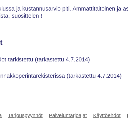
ulussa ja kustannusarvio piti. Ammattitaitoinen ja as
ta, suosittelen !
t
dot tarkistettu (tarkastettu 4.7.2014)
ennakkoperintärekisterissä (tarkastettu 4.7.2014)
a
Tarjouspyynnöt
Palveluntarjoajat
Käyttöehdot