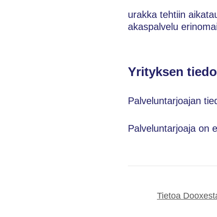
urakka tehtiin aikata
akaspalvelu erinomais
Yrityksen tiedo
Palveluntarjoajan tie
Palveluntarjoaja on 
Tietoa Dooxest