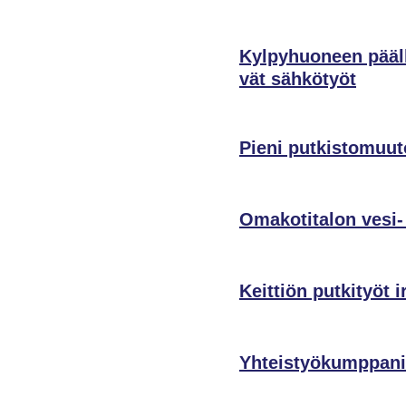
Kylpyhuoneen päälle
vät sähkötyöt
Pieni putkistomuut
Omakotitalon vesi-
Keittiön putkityöt i
Yhteistyökumppani