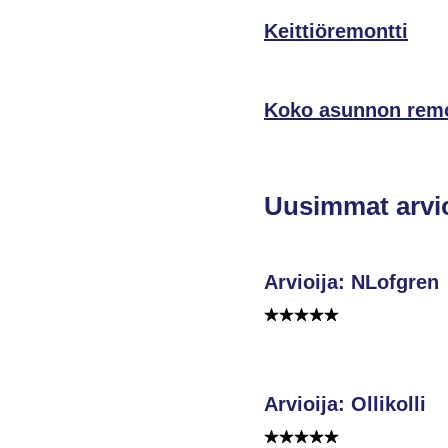
Keittiöremontti
Koko asunnon remo
Uusimmat arvi
Arvioija: NLofgren
Arvioija: Ollikolli