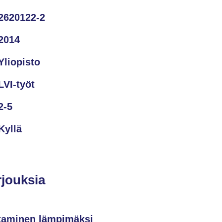
2620122-2
2014
Yliopisto
LVI-työt
2-5
Kyllä
rjouksia
ntaminen lämpimäksi