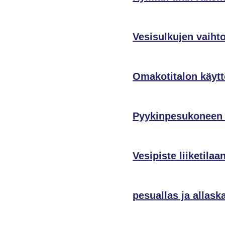
Vesisulkujen vaiht
Omakotitalon käytt
Pyykinpesukoneen 
Vesipiste liiketilaa
pesuallas ja allas