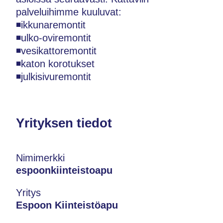
palveluihimme kuuluvat:
◾ikkunaremontit
◾ulko-oviremontit
◾vesikattoremontit
◾katon korotukset
◾julkisivuremontit
Yrityksen tiedot
Nimimerkki
espoonkiinteistoapu
Yritys
Espoon Kiinteistöapu