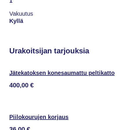
1
Vakuutus
Kyllä
Urakoitsijan tarjouksia
Jätekatoksen konesaumattu peltikatto
400,00 €
Piilokourujen korjaus
36,00 €