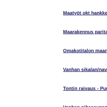
Maatyöt okt hankk
Maarakennus parita
Omakotitalon maanr
Vanhan sikalan/nav
Tontin raivaus - Pu