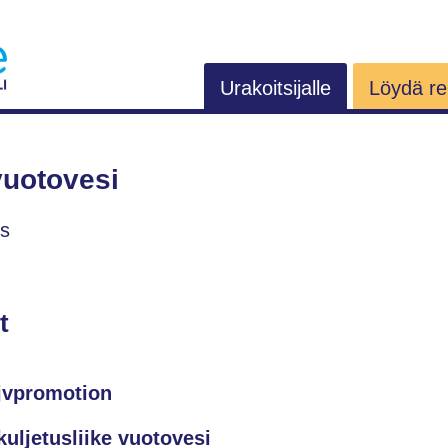
Urakoitsijalle
Löydä rem
 vuotovesi
us
t
jvpromotion
kuljetusliike vuotovesi