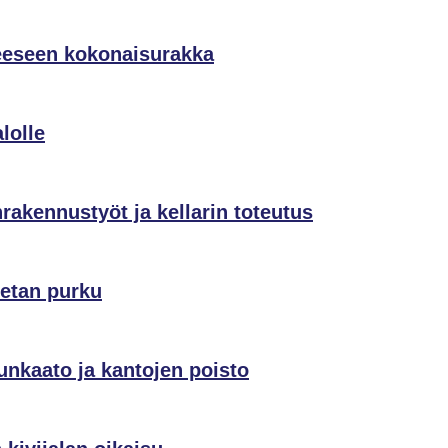
eeseen kokonaisurakka
lolle
akennustyöt ja kellarin toteutus
etan purku
unkaato ja kantojen poisto