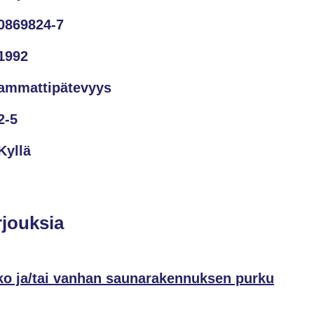
0869824-7
1992
ammattipätevyys
2-5
Kyllä
rjouksia
ko ja/tai vanhan saunarakennuksen purku