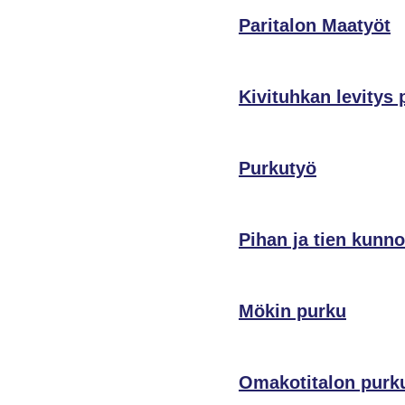
Paritalon Maatyöt
Kivituhkan levitys 
Purkutyö
Pihan ja tien kunn
Mökin purku
Omakotitalon purk