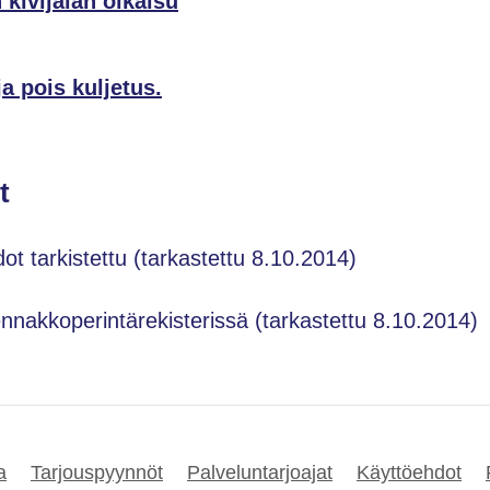
kivijalan oikaisu
a pois kuljetus.
t
dot tarkistettu (tarkastettu 8.10.2014)
ennakkoperintärekisterissä (tarkastettu 8.10.2014)
a
Tarjouspyynnöt
Palveluntarjoajat
Käyttöehdot