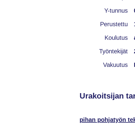
Y-tunnus
Perustettu
Koulutus
Työntekijät
Vakuutus
Urakoitsijan ta
pihan pohjatyön te