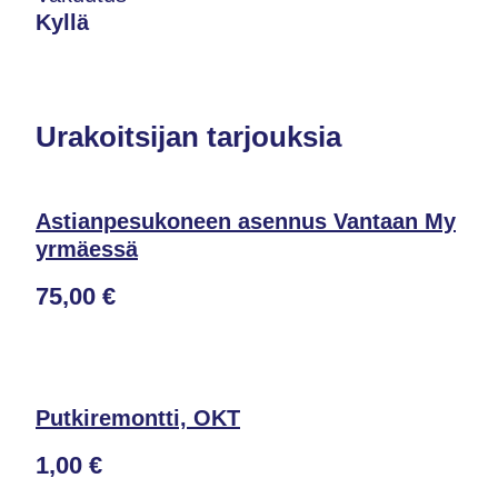
Kyllä
Urakoitsijan tarjouksia
Astianpesukoneen asennus Vantaan My
yrmäessä
75,00 €
Putkiremontti, OKT
1,00 €