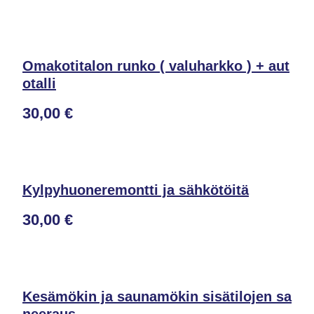
Omakotitalon runko ( valuharkko ) + aut
otalli
30,00 €
Kylpyhuoneremontti ja sähkötöitä
30,00 €
Kesämökin ja saunamökin sisätilojen sa