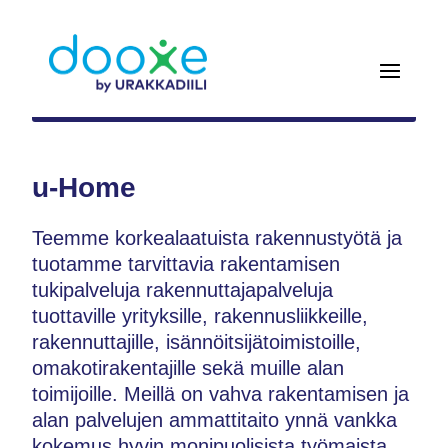
u-Home
Teemme korkealaatuista rakennustyötä ja
tuotamme tarvittavia rakentamisen
tukipalveluja rakennuttajapalveluja
tuottaville yrityksille, rakennusliikkeille,
rakennuttajille, isännöitsijätoimistoille,
omakotirakentajille sekä muille alan
toimijoille. Meillä on vahva rakentamisen ja
alan palvelujen ammattitaito ynnä vankka
kokemus hyvin monipuolisista työmaista.