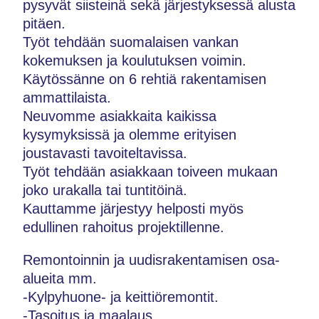
pysyvät siisteinä sekä järjestyksessä alusta
pitäen.
Työt tehdään suomalaisen vankan
kokemuksen ja koulutuksen voimin.
Käytössänne on 6 rehtiä rakentamisen
ammattilaista.
Neuvomme asiakkaita kaikissa
kysymyksissä ja olemme erityisen
joustavasti tavoiteltavissa.
Työt tehdään asiakkaan toiveen mukaan
joko urakalla tai tuntitöinä.
Kauttamme järjestyy helposti myös
edullinen rahoitus projektillenne.
Remontoinnin ja uudisrakentamisen osa-
alueita mm.
-Kylpyhuone- ja keittiöremontit.
-Tasoitus ja maalaus.