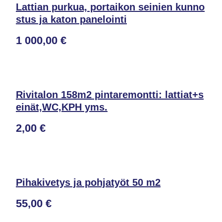
Lattian purkua, portaikon seinien kunno
stus ja katon panelointi
1 000,00 €
Rivitalon 158m2 pintaremontti: lattiat+s
einät,WC,KPH yms.
2,00 €
Pihakivetys ja pohjatyöt 50 m2
55,00 €