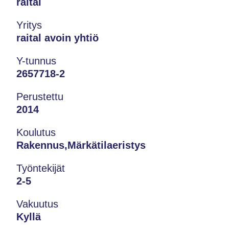
raital
Yritys
raital avoin yhtiö
Y-tunnus
2657718-2
Perustettu
2014
Koulutus
Rakennus,Märkätilaeristys
Työntekijät
2-5
Vakuutus
Kyllä