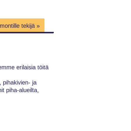
ontille tekijä »
mme erilaisia töitä
pihakivien- ja
t piha-alueilta,