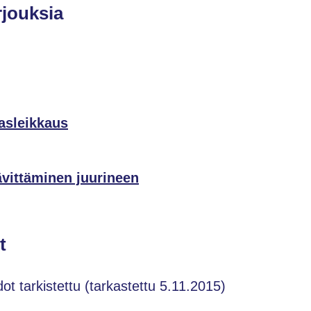
rjouksia
lasleikkaus
ävittäminen juurineen
t
dot tarkistettu (tarkastettu 5.11.2015)