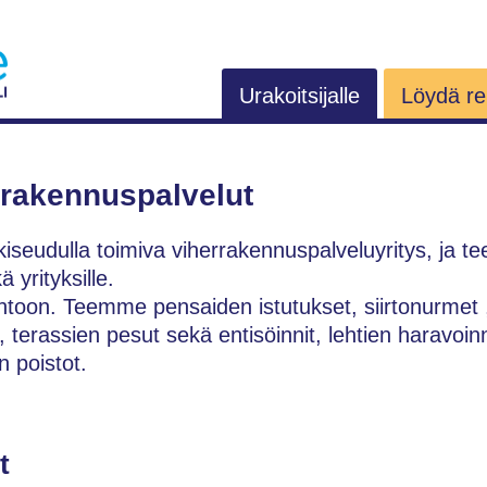
Urakoitsijalle
Löydä rem
rrakennuspalvelut
udulla toimiva viherrakennuspalveluyritys, ja tee
ä yrityksille.
oon. Teemme pensaiden istutukset, siirtonurmet , 
 terassien pesut sekä entisöinnit, lehtien haravoinni
n poistot.
t