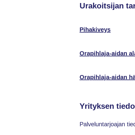
Urakoitsijan ta
Pihakiveys
Orapihlaja-aidan a
Orapihlaja-aidan h
Yrityksen tiedo
Palveluntarjoajan tie