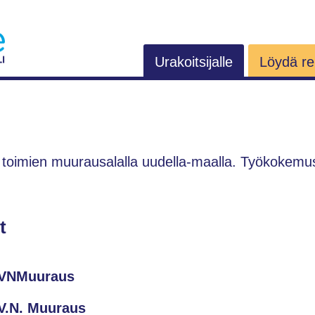
Urakoitsijalle
Löydä rem
toimien muurausalalla uudella-maalla. Työkokemus 
t
VNMuuraus
V.N. Muuraus