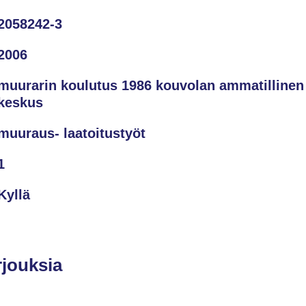
2058242-3
2006
muurarin koulutus 1986 kouvolan ammatillinen
keskus
muuraus- laatoitustyöt
1
Kyllä
rjouksia